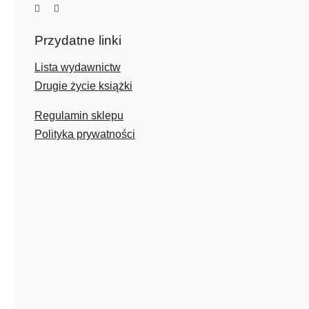
Przydatne linki
Lista wydawnictw
Drugie życie książki
Regulamin sklepu
Polityka prywatności