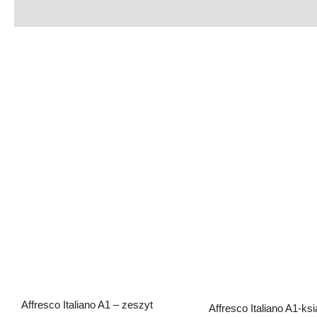
Affresco Italiano A1 –
Affresco Italia
zeszyt ćwiczeń
książka ucz
Affresco Italiano A1 – zeszyt
Affresco Italiano A1-ks