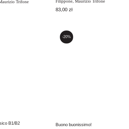
Filippone
,
Maurizio Trifone
Maurizio Trifone
83,00
zł
-20%
iva il lessico
Buono buonissimo!
B1/B2
essico B1/B2
Buono buonissimo!