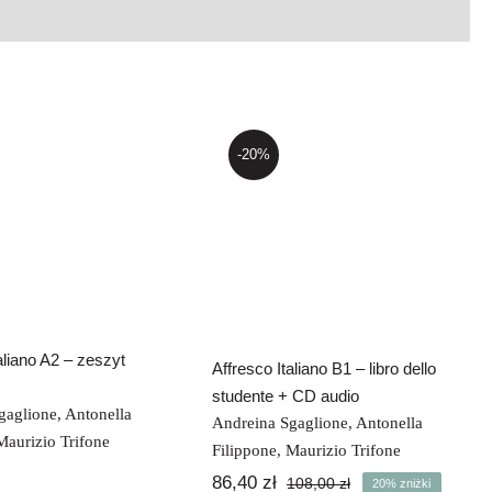
-20%
Affresco Italiano B1 –
sco Italiano A2
libro dello studente
eszyt ćwiczeń
+ CD audio
aliano A2 – zeszyt
Affresco Italiano B1 – libro dello
studente + CD audio
gaglione
,
Antonella
Andreina Sgaglione
,
Antonella
Maurizio Trifone
Filippone
,
Maurizio Trifone
86,40
zł
108,00
zł
20% zniżki