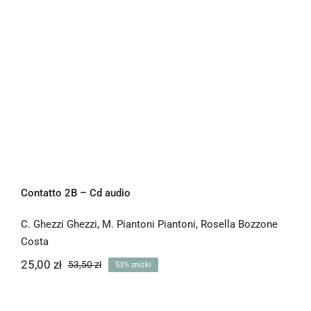
Contatto 2B – Cd audio
Contatto 2B – Cd audio
C. Ghezzi Ghezzi
,
M. Piantoni Piantoni
,
Rosella Bozzone
Costa
25,00
zł
53,50
zł
53% zniżki
Pierwotna
Aktualna
cena
cena
wynosiła:
wynosi: