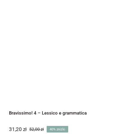
Bravissimo! 4 – Lessico e grammatica
Bravissimo! 4 – Lessico e grammatica
31,20
zł
52,00
zł
40% zniżki
Pierwotna
Aktualna