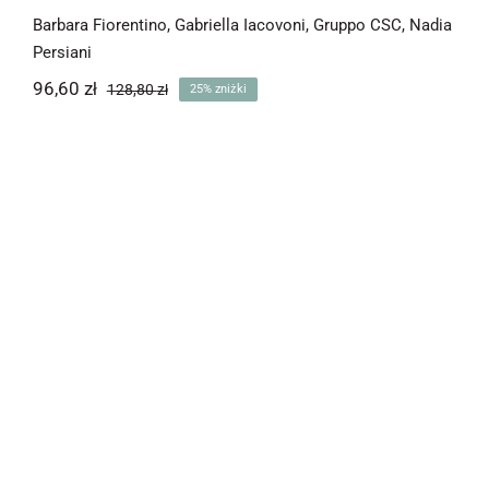
Barbara Fiorentino
,
Gabriella Iacovoni
,
Gruppo CSC
,
Nadia
Persiani
96,60
zł
128,80
zł
25% zniżki
Pierwotna
Aktualna
cena
cena
wynosiła:
wynosi:
96,60 zł.
128,80 zł.
Celi 3. Test di preparazione