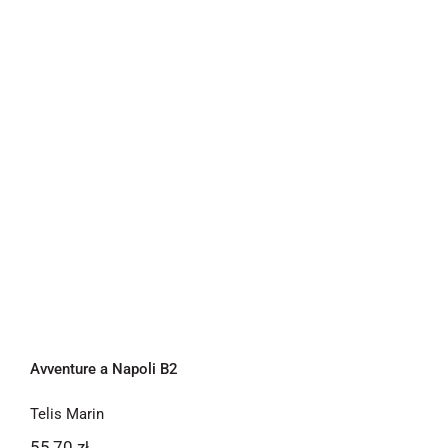
Avventure a Napoli B2
Avventure a Napoli B2
Telis Marin
55,70
zł