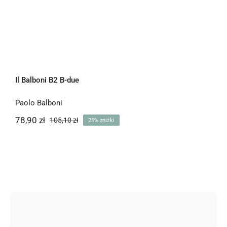
Il Balboni B2 B-due
Paolo Balboni
78,90
zł
105,10
zł
25% zniżki
Pierwotna
Aktualna
cena
cena
wynosiła:
wynosi:
78,90 zł.
105,10 zł.