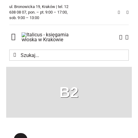
Przejdź
ul. Bronowicka 19, Kraków | tel. 12
do
638 08 07, pon. – pt. 9:00 – 17:00,
sob. 9:00 – 13:00
zawartości
Toggle
Navigation
Szukaj
Księgarnia
Kawiarnia
B2
Tłumaczenia
O Firmie
Aktualności