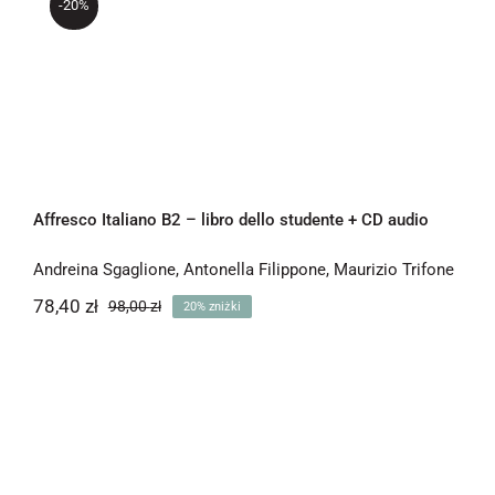
-20%
Newsletter
Affresco Italiano B2 – libro dello
Kontakt
studente + CD audio
Affresco Italiano B2 – libro dello studente + CD audio
Andreina Sgaglione
,
Antonella Filippone
,
Maurizio Trifone
78,40
zł
98,00
zł
20% zniżki
Pierwotna
Aktualna
cena
cena
wynosiła:
wynosi:
78,40 zł.
98,00 zł.
Affresco Italiano B2 – quaderno per lo
studente