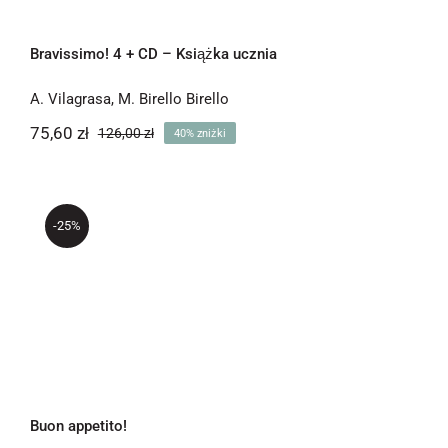
Bravissimo! 4 + CD – Książka ucznia
A. Vilagrasa
,
M. Birello Birello
75,60
zł
126,00
zł
40% zniżki
Pierwotna
Aktualna
cena
cena
wynosiła:
wynosi:
75,60 zł.
126,00 zł.
-25%
Buon appetito!
Buon appetito!