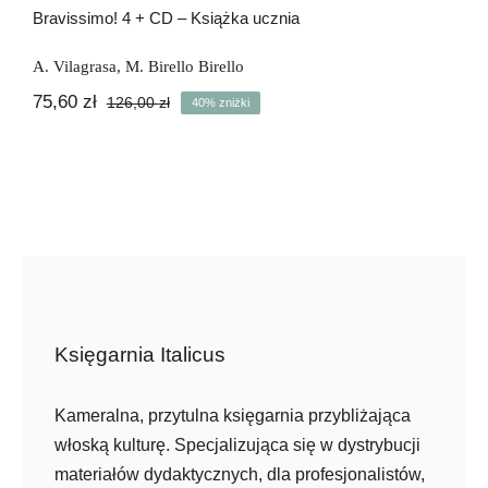
Bravissimo! 4 + CD – Książka ucznia
A. Vilagrasa
,
M. Birello Birello
75,60
zł
126,00
zł
40% zniżki
Pierwotna
Aktualna
cena
cena
wynosiła:
wynosi:
126,00 zł.
75,60 zł.
Księgarnia Italicus
Kameralna, przytulna księgarnia przybliżająca
włoską kulturę. Specjalizująca się w dystrybucji
materiałów dydaktycznych, dla profesjonalistów,