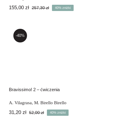
155,00
zł
257,30
zł
40% zniżki
Pierwotna
Aktualna
cena
cena
wynosiła:
wynosi:
257,30 zł.
155,00 zł.
-40%
Bravissimo! 2 – ćwiczenia
Bravissimo! 2 – ćwiczenia
A. Vilagrasa
,
M. Birello Birello
31,20
zł
52,00
zł
40% zniżki
Pierwotna
Aktualna
cena
cena
wynosiła:
wynosi:
52,00 zł.
31,20 zł.