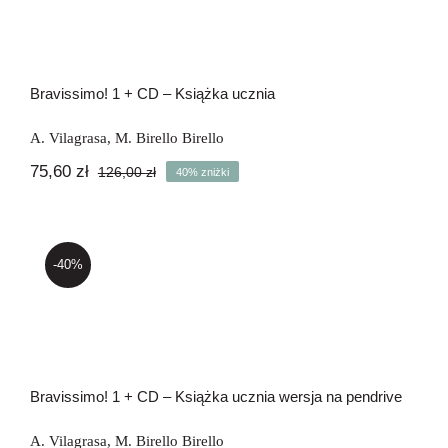
Bravissimo! 1 + CD – Książka ucznia
A. Vilagrasa
,
M. Birello Birello
75,60
zł
126,00
zł
40% zniżki
Pierwotna
Aktualna
cena
cena
wynosiła:
wynosi:
126,00 zł.
75,60 zł.
-40%
Bravissimo! 1 + CD – Książka ucznia
wersja na pendrive
Bravissimo! 1 + CD – Książka ucznia wersja na pendrive
A. Vilagrasa
,
M. Birello Birello