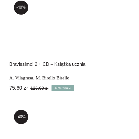
-40%
Bravissimo! 2 + CD – Książka ucznia
Bravissimo! 2 + CD – Książka ucznia
A. Vilagrasa
,
M. Birello Birello
75,60
zł
126,00
zł
40% zniżki
Pierwotna
Aktualna
cena
cena
wynosiła:
wynosi:
126,00 zł.
75,60 zł.
-40%
Bravissimo! 3 + CD – Książka ucznia