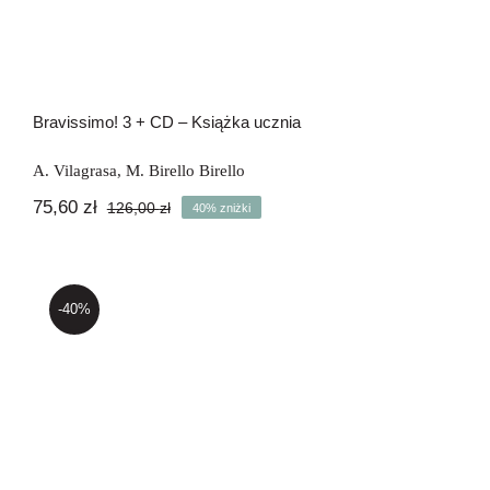
Bravissimo! 3 + CD – Książka ucznia
A. Vilagrasa
,
M. Birello Birello
75,60
zł
126,00
zł
40% zniżki
Pierwotna
Aktualna
cena
cena
wynosiła:
wynosi:
126,00 zł.
75,60 zł.
-40%
Bravissimo! 4 + CD – Książka ucznia