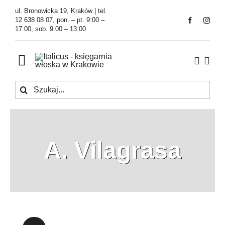
Przejdź
ul. Bronowicka 19, Kraków | tel.
do
12 638 08 07, pon. – pt. 9:00 –
17:00, sob. 9:00 – 13:00
zawartości
Toggle
Navigation
Szukaj
Księgarnia
Kawiarnia
A. Vilagrasa
Tłumaczenia
O Firmie
Aktualności