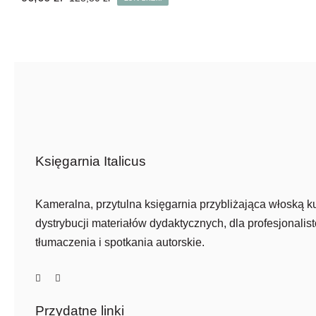
Pierwotna
Aktualna
cena
cena
wynosiła:
wynosi:
128,80 zł.
96,60 zł.
Księgarnia Italicus
Kameralna, przytulna księgarnia przybliżająca włoską ku
dystrybucji materiałów dydaktycznych, dla profesjonalist
tłumaczenia i spotkania autorskie.
Przydatne linki