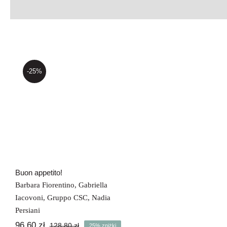
-25%
Buon appetito!
Buon appetito!
Barbara Fiorentino
,
Gabriella
Iacovoni
,
Gruppo CSC
,
Nadia
Persiani
96,60
zł
128,80
zł
25% zniżki