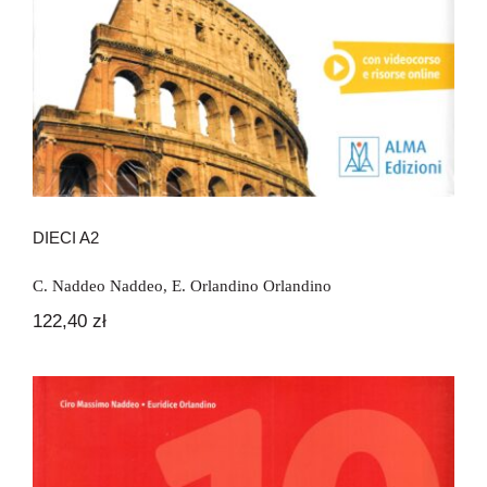
DIECI A2
C. Naddeo Naddeo
,
E. Orlandino Orlandino
122,40
zł