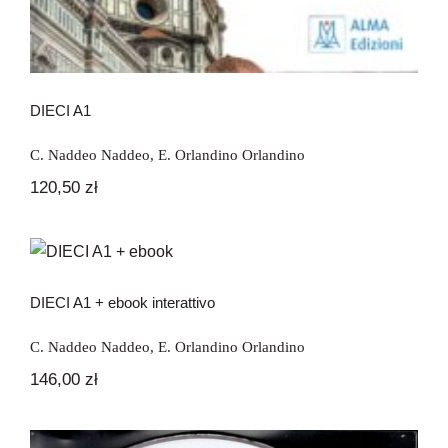
DIECI A1
C. Naddeo Naddeo
,
E. Orlandino Orlandino
120,50
zł
DIECI A1 + ebook interattivo
DIECI A1 + ebook interattivo
C. Naddeo Naddeo
,
E. Orlandino Orlandino
146,00
zł