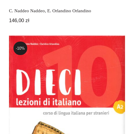
C. Naddeo Naddeo
,
E. Orlandino Orlandino
146,00
zł
-10%
DIECI A2+ DVD ROM