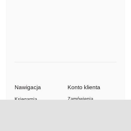
Nawigacja
Konto klienta
Zamówienia
Księgarnia
Adresy
Kawiarnia
Szczegóły konta
Tłumaczenia