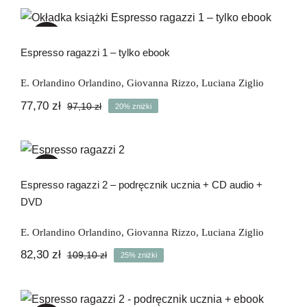
wynosiła:
wynosi:
Espresso ragazzi 1 – tylko ebook
108,70 zł.
97,80 zł.
-20%
Espresso ragazzi 1 – tylko ebook
E. Orlandino Orlandino
,
Giovanna Rizzo
,
Luciana Ziglio
77,70
zł
97,10
zł
20% zniżki
Pierwotna
Aktualna
cena
cena
wynosiła:
wynosi:
Espresso ragazzi 2 – podręcznik
97,10 zł.
77,70 zł.
ucznia + CD audio + DVD
-25%
Espresso ragazzi 2 – podręcznik ucznia + CD audio +
DVD
E. Orlandino Orlandino
,
Giovanna Rizzo
,
Luciana Ziglio
82,30
zł
109,10
zł
25% zniżki
Pierwotna
Aktualna
cena
cena
wynosiła:
wynosi:
Espresso ragazzi 2 – podręcznik
109,10 zł.
82,30 zł.