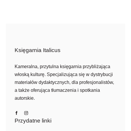
94,00 zł.
70,50 zł.
Księgarnia Italicus
Kameralna, przytulna księgarnia przybliżająca
włoską kulturę. Specjalizująca się w dystrybucji
materiałów dydaktycznych, dla profesjonalistów,
a także oferująca tłumaczenia i spotkania
autorskie.
Przydatne linki