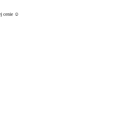
ej cenie ☺️