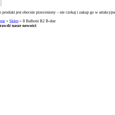
n produkt jest obecnie przeceniony – nie czekaj i zakup go w atrakcyjn
ome
»
Sklep
»
Il Balboni B2 B-due
rawdź nasze nowości