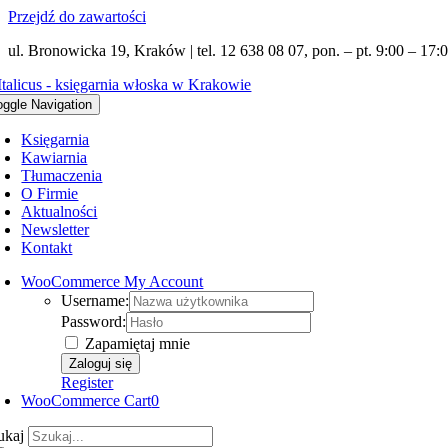
Przejdź do zawartości
ul. Bronowicka 19, Kraków | tel. 12 638 08 07, pon. – pt. 9:00 – 17:0
oggle Navigation
Księgarnia
Kawiarnia
Tłumaczenia
O Firmie
Aktualności
Newsletter
Kontakt
WooCommerce My Account
Username:
Password:
Zapamiętaj mnie
Register
WooCommerce Cart
0
ukaj