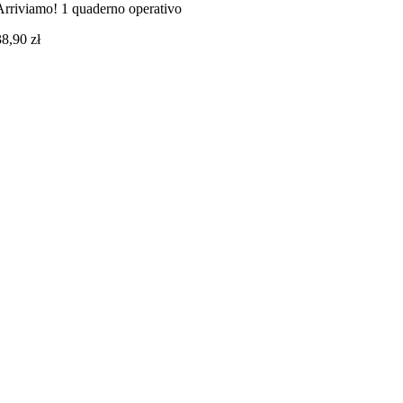
Arriviamo! 1 quaderno operativo
38,90
zł