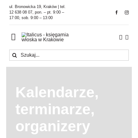
Przejdź
ul. Bronowicka 19, Kraków | tel.
do
12 638 08 07, pon. – pt. 9:00 –
17:00, sob. 9:00 – 13:00
zawartości
Toggle
Navigation
Szukaj
Księgarnia
Kawiarnia
Kalendarze,
Tłumaczenia
terminarze,
O Firmie
organizery
Aktualności