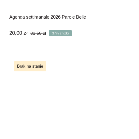
Agenda settimanale 2026 Parole Belle
20,00
zł
31,50
zł
37% zniżki
Pierwotna
Aktualna
cena
cena
wynosiła:
wynosi:
31,50 zł.
20,00 zł.
Brak na stanie