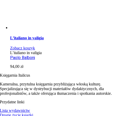
L’italiano in valigia
Zobacz koszyk
L’italiano in valigia
Paolo Balboni
94,00
zł
Księgarnia Italicus
Kameralna, przytulna księgarnia przybliżająca włoską kulturę.
Specjalizująca się w dystrybucji materiałów dydaktycznych, dla
profesjonalistów, a także oferująca tłumaczenia i spotkania autorskie.
Przydatne linki
Lista wydawnictw
Drugie życie książki