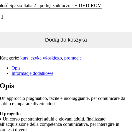
ilość Spazio Italia 2 - podręcznik ucznia + DVD-ROM
Dodaj do koszyka
Kategorie:
kurs języka włoskiego
,
promocje
Opis
Informacje dodatkowe
Opis
Un approccio pragmatico, facile e incoraggiante, per comunicare da
subito e imparare divertendosi.
Il progetto
• Un corso per stranieri adulti e giovani adulti, finalizzato
all’acquisizione della competenza comunicativa, per interagire in
contesti diversi.