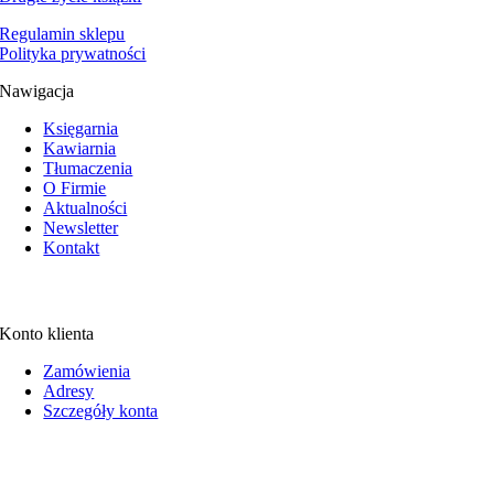
Regulamin sklepu
Polityka prywatności
Nawigacja
Księgarnia
Kawiarnia
Tłumaczenia
O Firmie
Aktualności
Newsletter
Kontakt
Konto klienta
Zamówienia
Adresy
Szczegóły konta