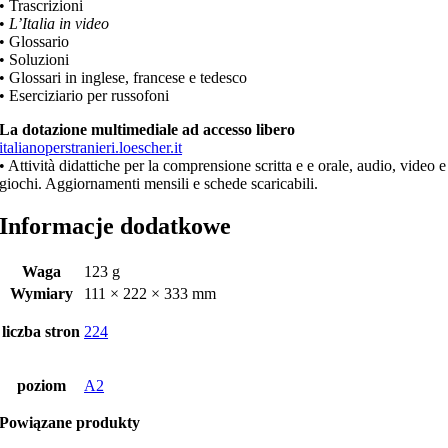
• Trascrizioni
•
L’Italia in video
• Glossario
• Soluzioni
• Glossari in inglese, francese e tedesco
• Eserciziario per russofoni
La dotazione multimediale ad accesso libero
italianoperstranieri.loescher.it
• Attività didattiche per la comprensione scritta e e orale, audio, video e
giochi. Aggiornamenti mensili e schede scaricabili.
Informacje dodatkowe
Waga
123 g
Wymiary
111 × 222 × 333 mm
liczba stron
224
poziom
A2
Powiązane produkty