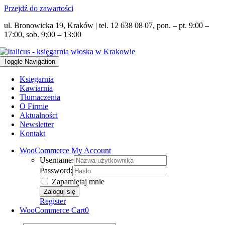
Przejdź do zawartości
ul. Bronowicka 19, Kraków | tel. 12 638 08 07, pon. – pt. 9:00 –
17:00, sob. 9:00 – 13:00
Toggle Navigation
Księgarnia
Kawiarnia
Tłumaczenia
O Firmie
Aktualności
Newsletter
Kontakt
WooCommerce My Account
Username:
Password:
Zapamiętaj mnie
Register
WooCommerce Cart
0