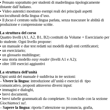
• Pensato soprattutto per studenti di madrelingua tipologicamente
distante dall’italiano.
• Video autentici mostrano esempi reali dei principali aspetti
socioculturali della lingua d’uso.
• Il
focus
è centrato sulla lingua parlata, senza trascurare le abilità di
produzione e comprensione scritte.
La struttura del corso
Quattro livelli (A1, A2, B1, B2) costituiti da Volume + Eserciziario per
lo studente. Ogni livello propone:
• un manuale e due test redatti sui modelli degli enti certificatori;
• un eserciziario;
• un glossario multilingue;
• una storia modello
easy reader
(livelli A1 e A2);
• oltre 100 esercizi aggiuntivi
La struttura dell’unità
Ogni unità del manuale è suddivisa in tre sezioni:
–
Vivere la lingua
: introduzione all’unità e esercizi di tipo
comunicativo, proposti attraverso diversi input:
• immagini e dialoghi,
• brevi documenti,
• brevi tabelle grammaticali da completare. Si conclude con la sezione
Giochiamoci su!
.
–
Sapere la lingua
: riporta l’attenzione su pronuncia, grafia,