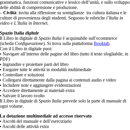
grammatica, funzioni comunicative e lessico dell’unità, e sullo sviluppo
delle abilità di comprensione e produzione.
–
Civiltà
: invita alla riflessione su somiglianze tra cultura italiana e le
culture di provenienza degli studenti. Seguono le rubriche
l’Italia in
video
e
L’Italia in Internet
.
Spazio Italia
digitale
Il Libro in digitale di
Spazio Italia
è acquistabile sull’ecommerce
(scheda
Configurazione
). Si trova sulla piattaforma
Booktab
.
Con il LIbro in digitale puoi:
• Navigare all’interno delle pagine del libro (tutto il testo sfogliabile, in
PDF)
• Ingrandire e proiettare parti del libro
• Eseguire tutte le attività in modalità multimediale
• Controllare e soluzioni
• Collegarsi direttamente dalla pagina ai contenuti audio e video
• Includere note e aggiungere evidenziazioni
• Accedere direttamente ai materiali extra
• Salvare il lavoro svolto
Il Libro in digitale di
Spazio Italia
prevede solo la parte di manuale di
ogni volume.
La dotazione multimediale ad accesso riservato
• Ascolti del manuale e dell’eserciziario
• Ascolti delle attività extra