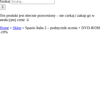
Szukaj
Ten produkt jest obecnie przeceniony – nie czekaj i zakup go w
atrakcyjnej cenie ☺️
Home
»
Sklep
»
Spazio Italia 2 – podręcznik ucznia + DVD-ROM
-19%