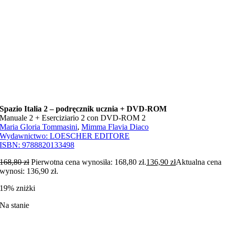
Spazio Italia 2 – podręcznik ucznia + DVD-ROM
Manuale 2 + Eserciziario 2 con DVD-ROM 2
Maria Gloria Tommasini
,
Mimma Flavia Diaco
Wydawnictwo:
LOESCHER EDITORE
ISBN:
9788820133498
168,80
zł
Pierwotna cena wynosiła: 168,80 zł.
136,90
zł
Aktualna cena
wynosi: 136,90 zł.
19% zniżki
Na stanie