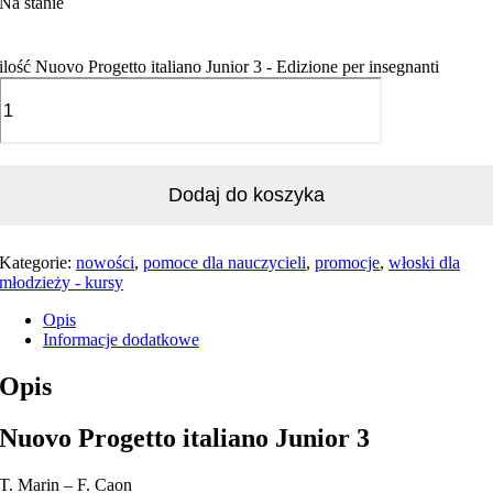
Na stanie
ilość Nuovo Progetto italiano Junior 3 - Edizione per insegnanti
Dodaj do koszyka
Kategorie:
nowości
,
pomoce dla nauczycieli
,
promocje
,
włoski dla
młodzieży - kursy
Opis
Informacje dodatkowe
Opis
Nuovo Progetto italiano Junior 3
T. Marin – F. Caon