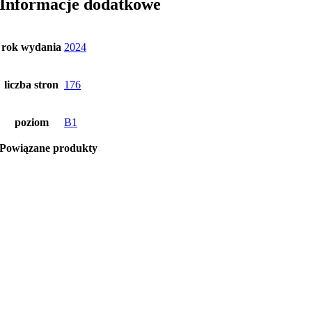
Informacje dodatkowe
rok wydania
2024
liczba stron
176
poziom
B1
Powiązane produkty