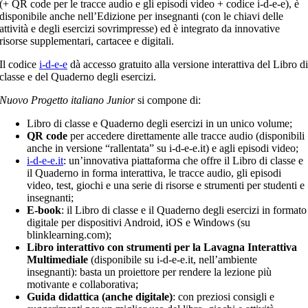
(+ QR code per le tracce audio e gli episodi video + codice i-d-e-e), è
disponibile anche nell’Edizione per insegnanti (con le chiavi delle
attività e degli esercizi sovrimpresse) ed è integrato da innovative
risorse supplementari, cartacee e digitali.
Il codice
i-d-e-e
dà accesso gratuito alla versione interattiva del Libro d
classe e del Quaderno degli esercizi.
Nuovo Progetto italiano Junior
si compone di:
Libro di classe e Quaderno degli esercizi in un unico volume;
QR code
per accedere direttamente alle tracce audio (disponibili
anche in versione “rallentata” su i-d-e-e.it) e agli episodi video;
i-d-e-e.it
: un’innovativa piattaforma che offre il Libro di classe e
il Quaderno in forma interattiva, le tracce audio, gli episodi
video, test, giochi e una serie di risorse e strumenti per studenti e
insegnanti;
E-book
: il Libro di classe e il Quaderno degli esercizi in formato
digitale per dispositivi Android, iOS e Windows (su
blinklearning.com);
Libro interattivo con strumenti per la Lavagna Interattiva
Multimediale
(disponibile su i-d-e-e.it, nell’ambiente
insegnanti): basta un proiettore per rendere la lezione più
motivante e collaborativa;
Guida didattica (anche digitale)
: con preziosi consigli e