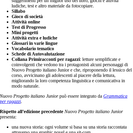
suggerimenti per un miglior uso del libro, giochi e attività
ludiche, test e altro materiale da fotocopiare.
Sillabo
Gioco di società
Attività online
Test di Progresso
Mini progetti
Attività extra e ludiche
Glossari in varie lingue
Vocabolario tematico
Schede di Autovalutazione
Collana Primiracconti per ragazzi
: letture semplificate e
coinvolgenti che vedono tra i protagonisti alcuni personaggi di
Nuovo Progetto italiano Junior e che, riproponendo il lessico del
corso, avvicinano gli adolescenti al piacere della lettura,
migliorando la loro competenza linguistica e comunicativa in
modo naturale.
Nuovo Progetto italiano Junior
può essere integrato da
Grammatica
per ragazzi
.
Rispetto all’edizione precedente
Nuovo Progetto italiano Junior
presenta:
una nuova storia: ogni volume si basa su una storia raccontata
attraverso una graphic novel e una sit-com