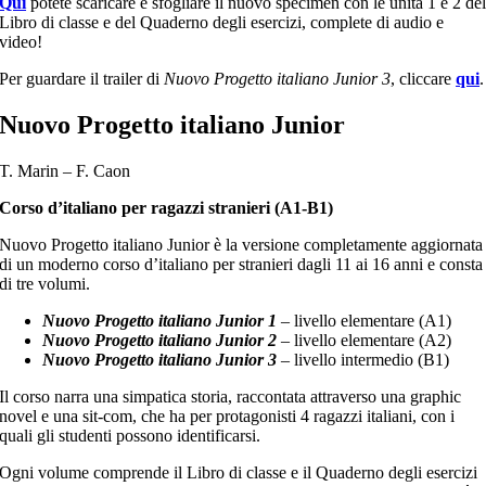
Qui
potete scaricare e sfogliare il nuovo specimen con le unità 1 e 2 de
Libro di classe e del Quaderno degli esercizi, complete di audio e
video!
Per guardare il trailer di
Nuovo Progetto italiano Junior 3
, cliccare
qui
.
Nuovo Progetto italiano Junior
T. Marin – F. Caon
Corso d’italiano per ragazzi stranieri (
A1-B1
)
Nuovo Progetto italiano Junior è la versione completamente aggiornata
di un moderno corso d’italiano per stranieri dagli 11 ai 16 anni e consta
di tre volumi.
Nuovo Progetto italiano Junior 1
– livello elementare (A1)
Nuovo Progetto italiano Junior 2
– livello elementare (A2)
Nuovo Progetto italiano Junior 3
– livello intermedio (B1)
Il corso narra una simpatica storia, raccontata attraverso una graphic
novel e una sit-com, che ha per protagonisti 4 ragazzi italiani, con i
quali gli studenti possono identificarsi.
Ogni volume comprende il Libro di classe e il Quaderno degli esercizi