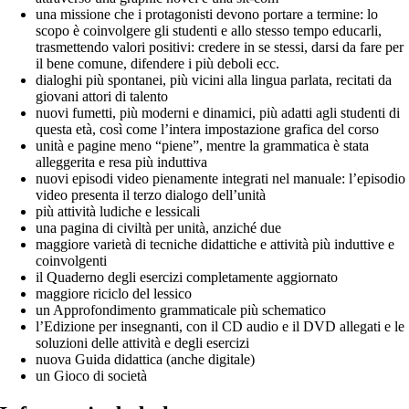
una missione che i protagonisti devono portare a termine: lo
scopo è coinvolgere gli studenti e allo stesso tempo educarli,
trasmettendo valori positivi: credere in se stessi, darsi da fare per
il bene comune, difendere i più deboli ecc.
dialoghi più spontanei, più vicini alla lingua parlata, recitati da
giovani attori di talento
nuovi fumetti, più moderni e dinamici, più adatti agli studenti di
questa età, così come l’intera impostazione grafica del corso
unità e pagine meno “piene”, mentre la grammatica è stata
alleggerita e resa più induttiva
nuovi episodi video pienamente integrati nel manuale: l’episodio
video presenta il terzo dialogo dell’unità
più attività ludiche e lessicali
una pagina di civiltà per unità, anziché due
maggiore varietà di tecniche didattiche e attività più induttive e
coinvolgenti
il Quaderno degli esercizi completamente aggiornato
maggiore riciclo del lessico
un Approfondimento grammaticale più schematico
l’Edizione per insegnanti, con il CD audio e il DVD allegati e le
soluzioni delle attività e degli esercizi
nuova Guida didattica (anche digitale)
un Gioco di società