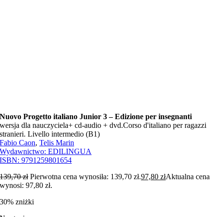
Nuovo Progetto italiano Junior 3 – Edizione per insegnanti
wersja dla nauczyciela+ cd-audio + dvd.Corso d'italiano per ragazzi
stranieri. Livello intermedio (B1)
Fabio Caon
,
Telis Marin
Wydawnictwo:
EDILINGUA
ISBN:
9791259801654
139,70
zł
Pierwotna cena wynosiła: 139,70 zł.
97,80
zł
Aktualna cena
wynosi: 97,80 zł.
30% zniżki