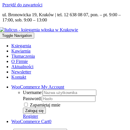
Przejdź do zawartości
ul. Bronowicka 19, Kraków | tel. 12 638 08 07, pon. – pt. 9:00 –
17:00, sob. 9:00 – 13:00
Toggle Navigation
Księgarnia
Kawiarnia
Tłumaczenia
O Firmie
Aktualności
Newsletter
Kontakt
WooCommerce My Account
Username:
Password:
Zapamiętaj mnie
Register
WooCommerce Cart
0