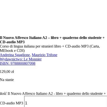
Il Nuovo Affresco Italiano A2 – libro + quaderno dello studente +
CD-audio MP3
Corso di lingua italiana per stranieri libro + CD-audio MP3 (Carta,
MEbook e CDI)
Andreina Sgaglione
,
Maurizio Trifone
Wydawnictwo:
Le Monnier
ISBN:
9788800807098
129,00
zł
Na stanie
ilość Il Nuovo Affresco Italiano A2 - libro + quaderno dello studente +
CD-audio MP3