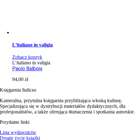
L’italiano in valigia
Zobacz koszyk
L’italiano in valigia
Paolo Balboni
94,00
zł
Księgarnia Italicus
Kameralna, przytulna księgarnia przybliżająca włoską kulturę.
Specjalizująca się w dystrybucji materiałów dydaktycznych, dla
profesjonalistów, a także oferująca tłumaczenia i spotkania autorskie.
Przydatne linki
Lista wydawnictw
Drugie życie książki