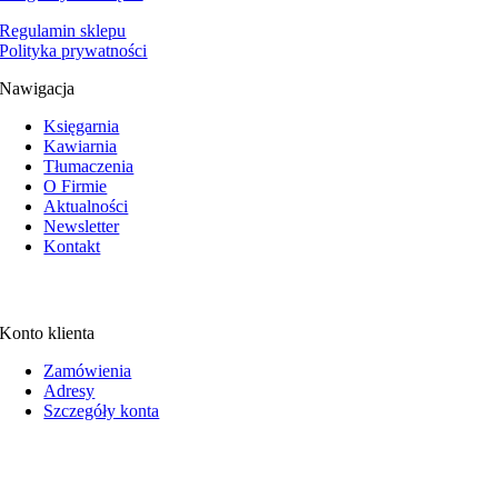
Regulamin sklepu
Polityka prywatności
Nawigacja
Księgarnia
Kawiarnia
Tłumaczenia
O Firmie
Aktualności
Newsletter
Kontakt
Konto klienta
Zamówienia
Adresy
Szczegóły konta