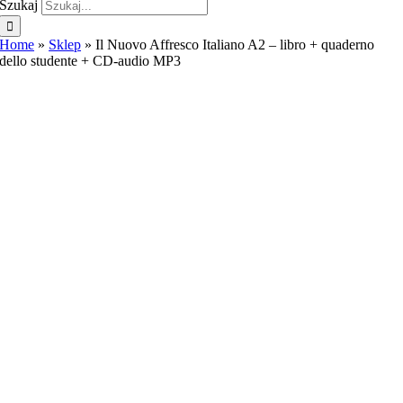
Szukaj
Home
»
Sklep
»
Il Nuovo Affresco Italiano A2 – libro + quaderno
dello studente + CD-audio MP3