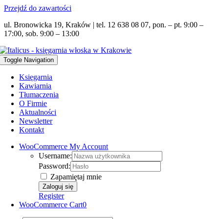
Przejdź do zawartości
ul. Bronowicka 19, Kraków | tel. 12 638 08 07, pon. – pt. 9:00 –
17:00, sob. 9:00 – 13:00
Toggle Navigation
Księgarnia
Kawiarnia
Tłumaczenia
O Firmie
Aktualności
Newsletter
Kontakt
WooCommerce My Account
Username:
Password:
Zapamiętaj mnie
Register
WooCommerce Cart
0