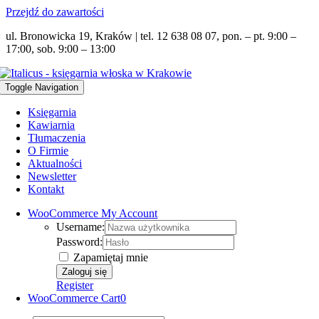
Przejdź do zawartości
ul. Bronowicka 19, Kraków | tel. 12 638 08 07, pon. – pt. 9:00 –
17:00, sob. 9:00 – 13:00
Toggle Navigation
Księgarnia
Kawiarnia
Tłumaczenia
O Firmie
Aktualności
Newsletter
Kontakt
WooCommerce My Account
Username:
Password:
Zapamiętaj mnie
Register
WooCommerce Cart
0