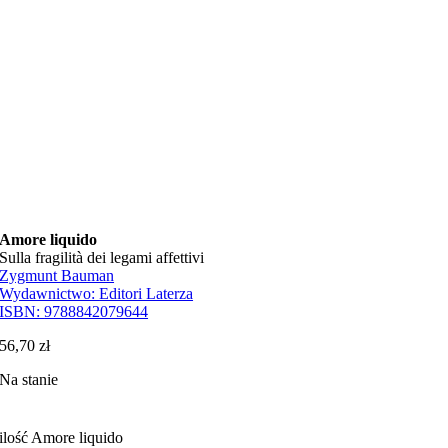
Amore liquido
Sulla fragilità dei legami affettivi
Zygmunt Bauman
Wydawnictwo:
Editori Laterza
ISBN:
9788842079644
56,70
zł
Na stanie
ilość Amore liquido