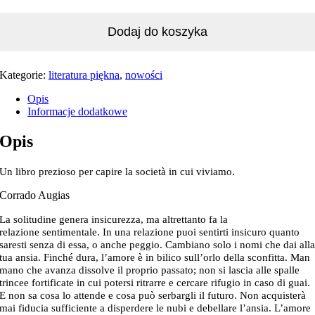
Dodaj do koszyka
Kategorie:
literatura piękna
,
nowości
Opis
Informacje dodatkowe
Opis
Un libro prezioso per capire la società in cui viviamo.
Corrado Augias
La solitudine genera insicurezza, ma altrettanto fa la
relazione
sentimentale. In una relazione
puoi sentirti insicuro
quanto
saresti senza di essa, o anche peggio. Cambiano solo i nomi
che dai all
tua ansia. Finché dura, l’amore
è in bilico sull’orlo della sconfitta. Man
mano
che avanza dissolve il proprio passato; non si lascia alle spalle
trincee fortificate in cui potersi ritrarre e cercare rifugio in caso di guai.
E non sa cosa lo attende e cosa può serbargli il futuro. Non acquisterà
mai fiducia sufficiente a disperdere le nubi e debellare l’ansia. L’amore