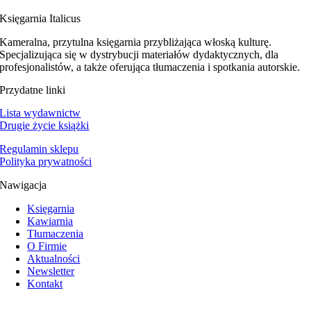
Księgarnia Italicus
Kameralna, przytulna księgarnia przybliżająca włoską kulturę.
Specjalizująca się w dystrybucji materiałów dydaktycznych, dla
profesjonalistów, a także oferująca tłumaczenia i spotkania autorskie.
Przydatne linki
Lista wydawnictw
Drugie życie książki
Regulamin sklepu
Polityka prywatności
Nawigacja
Księgarnia
Kawiarnia
Tłumaczenia
O Firmie
Aktualności
Newsletter
Kontakt