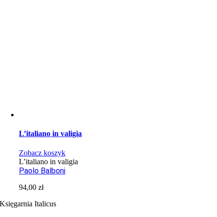
L’italiano in valigia
Zobacz koszyk
L’italiano in valigia
Paolo Balboni
94,00
zł
Księgarnia Italicus