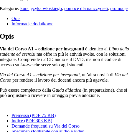
Kategorie:
kurs języka włoskiego
,
pomoce dla nauczycieli
,
promocje
Opis
Informacje dodatkowe
Opis
Via del Corso A1
–
edizione per insegnanti
è identico al
Libro dello
studente ed esercizi
ma offre in più le attività svolte, con le soluzioni
integrate. Comprende i 2 CD audio e il DVD, ma non il codice di
accesso su
i-d-e-e
che serve solo agli studenti.
Via del Corso A1 – edizione per insegnanti
, un’altra novità di
Via del
Corso
per rendere il lavoro dei docenti ancora più agevole.
Può essere completato dalla
Guida didattica
(in preparazione), che si
può acquistare o ricevere in omaggio previa adozione.
Premessa (PDF 75 KB)
Indice (PDF 303 KB)
Domande frequenti su Via del Corso
Specimen sfogliabile con audio e video