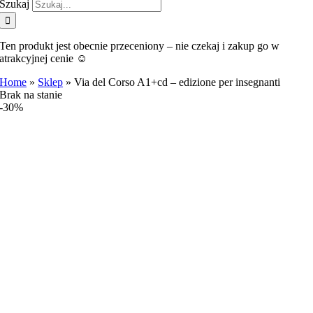
Szukaj
Ten produkt jest obecnie przeceniony – nie czekaj i zakup go w
atrakcyjnej cenie ☺️
Home
»
Sklep
»
Via del Corso A1+cd – edizione per insegnanti
Brak na stanie
-30%