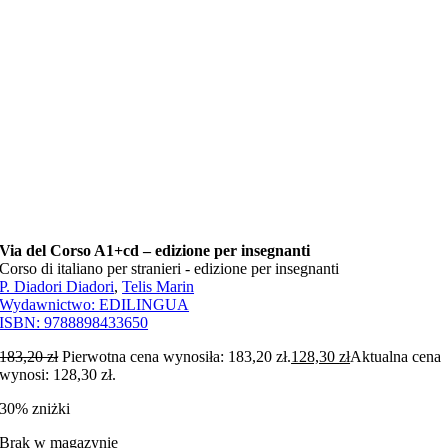
Via del Corso A1+cd – edizione per insegnanti
Corso di italiano per stranieri - edizione per insegnanti
P. Diadori Diadori
,
Telis Marin
Wydawnictwo:
EDILINGUA
ISBN:
9788898433650
183,20
zł
Pierwotna cena wynosiła: 183,20 zł.
128,30
zł
Aktualna cena
wynosi: 128,30 zł.
30% zniżki
Brak w magazynie