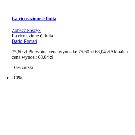
La ricreazione è finita
Zobacz koszyk
La ricreazione è finita
Dario Ferrari
75,60
zł
Pierwotna cena wynosiła: 75,60 zł.
68,04
zł
Aktualna
cena wynosi: 68,04 zł.
10% zniżki
-10%