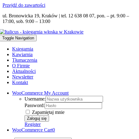
Przejdź do zawartości
ul. Bronowicka 19, Kraków | tel. 12 638 08 07, pon. – pt. 9:00 –
17:00, sob. 9:00 – 13:00
Toggle Navigation
Księgarnia
Kawiarnia
Tłumaczenia
O Firmie
Aktualności
Newsletter
Kontakt
WooCommerce My Account
Username:
Password:
Zapamiętaj mnie
Register
WooCommerce Cart
0