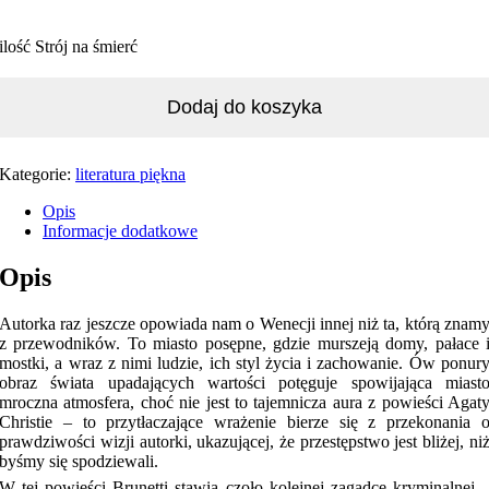
ilość Strój na śmierć
Dodaj do koszyka
Kategorie:
literatura piękna
Opis
Informacje dodatkowe
Opis
Autorka raz jeszcze opowiada nam o Wenecji innej niż ta, którą znam
z przewodników. To miasto posępne, gdzie murszeją domy, pałace 
mostki, a wraz z nimi ludzie, ich styl życia i zachowanie. Ów ponur
obraz świata upadających wartości potęguje spowijająca miast
mroczna atmosfera, choć nie jest to tajemnicza aura z powieści Agat
Christie – to przytłaczające wrażenie bierze się z przekonania 
prawdziwości wizji autorki, ukazującej, że przestępstwo jest bliżej, ni
byśmy się spodziewali.
W tej powieści Brunetti stawia czoło kolejnej zagadce kryminalnej 