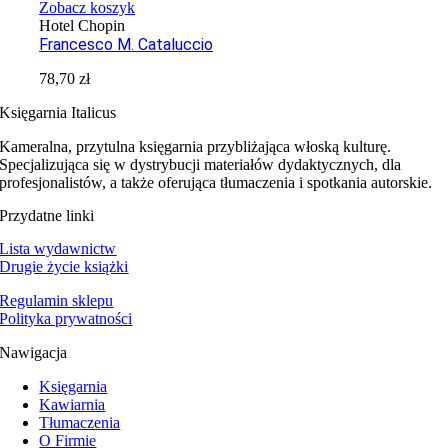
Zobacz koszyk
Hotel Chopin
Francesco M. Cataluccio
78,70
zł
Księgarnia Italicus
Kameralna, przytulna księgarnia przybliżająca włoską kulturę.
Specjalizująca się w dystrybucji materiałów dydaktycznych, dla
profesjonalistów, a także oferująca tłumaczenia i spotkania autorskie.
Przydatne linki
Lista wydawnictw
Drugie życie książki
Regulamin sklepu
Polityka prywatności
Nawigacja
Księgarnia
Kawiarnia
Tłumaczenia
O Firmie