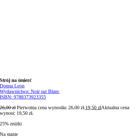
Strój na śmierć
Donna Leon
Wydawnictwo:
Noir sur Blanc
ISBN:
9788373923355
26,00
zł
Pierwotna cena wynosiła: 26,00 zł.
19,50
zł
Aktualna cena
wynosi: 19,50 zł.
25% zniżki
Na stanie