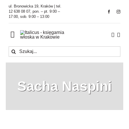
Przejdź
ul. Bronowicka 19, Kraków | tel.
do
12 638 08 07, pon. – pt. 9:00 –
17:00, sob. 9:00 – 13:00
zawartości
Toggle
Navigation
Szukaj
Księgarnia
Kawiarnia
Sacha Naspini
Tłumaczenia
O Firmie
Aktualności