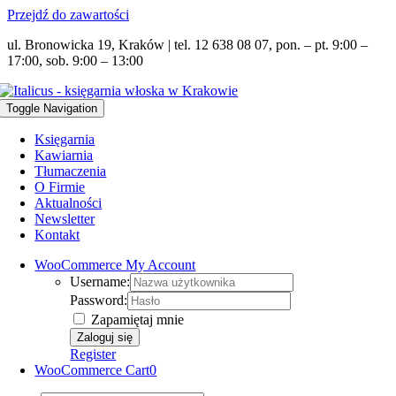
Przejdź do zawartości
ul. Bronowicka 19, Kraków | tel. 12 638 08 07, pon. – pt. 9:00 –
17:00, sob. 9:00 – 13:00
Toggle Navigation
Księgarnia
Kawiarnia
Tłumaczenia
O Firmie
Aktualności
Newsletter
Kontakt
WooCommerce My Account
Username:
Password:
Zapamiętaj mnie
Register
WooCommerce Cart
0