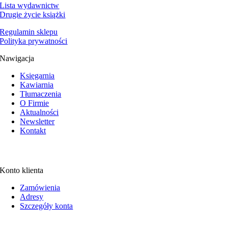
Lista wydawnictw
Drugie życie książki
Regulamin sklepu
Polityka prywatności
Nawigacja
Księgarnia
Kawiarnia
Tłumaczenia
O Firmie
Aktualności
Newsletter
Kontakt
Konto klienta
Zamówienia
Adresy
Szczegóły konta