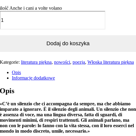
ilość Anche i cani a volte volano
Dodaj do koszyka
Kategorie:
literatura piękna
,
nowości
,
poezja
,
Włoska literatura piękna
Opis
Informacje dodatkowe
Opis
«C’è un silenzio che ci accompagna da sempre, ma che abbiamo
imparato a ignorare. È il silenzio degli animali. Un silenzio che no
è assenza di voce, ma una lingua diversa, fatta di sguardi, di
movimenti minimi, di respiri trattenuti. Gli animali parlano, ma
non con le parole: lo fanno con la vita stessa, con il loro esserci nel
mondo in modo discreto, umile, necessario.»