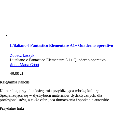
L’italiano è Fantastico Elementare A1+ Quaderno operativo
Zobacz koszyk
L’italiano è Fantastico Elementare A1+ Quaderno operativo
Anna Maria Crimi
49,00
zł
Księgarnia Italicus
Kameralna, przytulna księgarnia przybliżająca włoską kulturę.
Specjalizująca się w dystrybucji materiałów dydaktycznych, dla
profesjonalistów, a także oferująca tłumaczenia i spotkania autorskie.
Przydatne linki