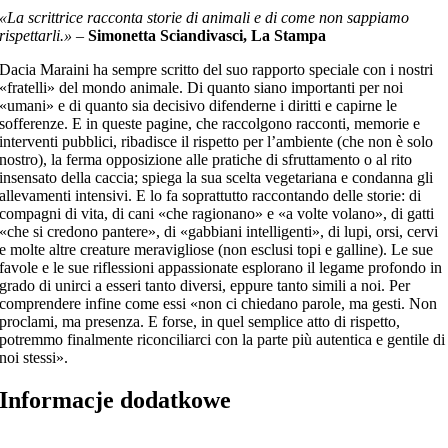
«La scrittrice racconta storie di animali e di come non sappiamo
rispettarli.»
–
Simonetta Sciandivasci, La Stampa
Dacia Maraini ha sempre scritto del suo rapporto speciale con i nostri
«fratelli» del mondo animale. Di quanto siano importanti per noi
«umani» e di quanto sia decisivo difenderne i diritti e capirne le
sofferenze. E in queste pagine, che raccolgono racconti, memorie e
interventi pubblici, ribadisce il rispetto per l’ambiente (che non è solo
nostro), la ferma opposizione alle pratiche di sfruttamento o al rito
insensato della caccia; spiega la sua scelta vegetariana e condanna gli
allevamenti intensivi. E lo fa soprattutto raccontando delle storie: di
compagni di vita, di cani «che ragionano» e «a volte volano», di gatti
«che si credono pantere», di «gabbiani intelligenti», di lupi, orsi, cervi
e molte altre creature meravigliose (non esclusi topi e galline). Le sue
favole e le sue riflessioni appassionate esplorano il legame profondo in
grado di unirci a esseri tanto diversi, eppure tanto simili a noi. Per
comprendere infine come essi «non ci chiedano parole, ma gesti. Non
proclami, ma presenza. E forse, in quel semplice atto di rispetto,
potremmo finalmente riconciliarci con la parte più autentica e gentile di
noi stessi».
Informacje dodatkowe