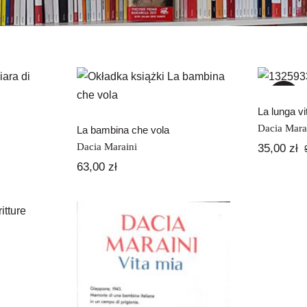
La 
Ma
sisi
La bambina che vola
-63%
La lunga vi
Dacia Mara
La bambina che vola
Dacia Maraini
35,00
zł
63,00
zł
rete