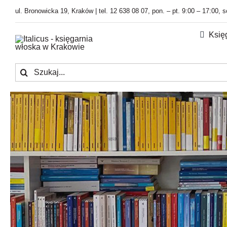
Przejdź
ul. Bronowicka 19, Kraków | tel. 12 638 08 07, pon. – pt. 9:00 – 17:00, 
do
zawartości
Księ
Szukaj