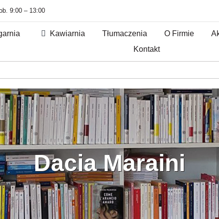
sob. 9:00 – 13:00
garnia
Kawiarnia
Tłumaczenia
O Firmie
Ak
Kontakt
Dacia Maraini