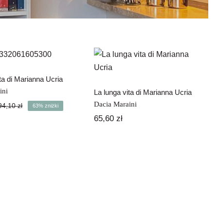
lunga vita di
La lunga vita di
rianna Ucria
Marianna Ucria
ta di Marianna Ucria
ini
La lunga vita di Marianna Ucria
Dacia Maraini
94,10
zł
63% zniżki
Pierwotna
Aktualna
65,60
zł
cena
cena
wynosiła:
wynosi:
94,10 zł.
35,00 zł.