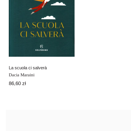
La scuola ci salverà
La scuola ci salverà
Dacia Maraini
86,60
zł