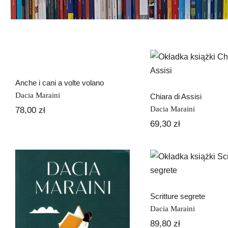
Anche i cani a volte
volano
Chiara di As
Anche i cani a volte volano
Dacia Maraini
Chiara di Assisi
Dacia Maraini
78,00
zł
69,30
zł
Scritture seg
Scritture segrete
Dacia Maraini
89,80
zł