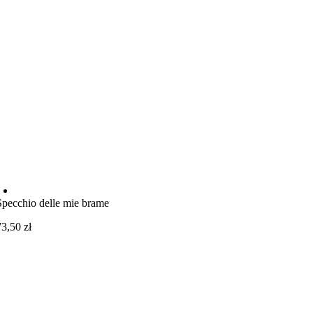
Specchio delle mie brame
73,50
zł