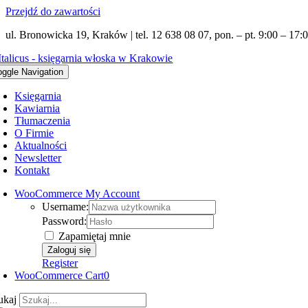
Przejdź do zawartości
ul. Bronowicka 19, Kraków | tel. 12 638 08 07, pon. – pt. 9:00 – 17:0
oggle Navigation
Księgarnia
Kawiarnia
Tłumaczenia
O Firmie
Aktualności
Newsletter
Kontakt
WooCommerce My Account
Username:
Password:
Zapamiętaj mnie
Register
WooCommerce Cart
0
ukaj