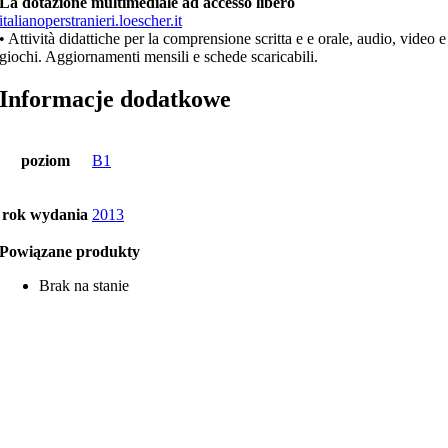
La dotazione multimediale ad accesso libero
italianoperstranieri.loescher.it
• Attività didattiche per la comprensione scritta e e orale, audio, video e
giochi. Aggiornamenti mensili e schede scaricabili.
Informacje dodatkowe
poziom
B1
rok wydania
2013
Powiązane produkty
Brak na stanie