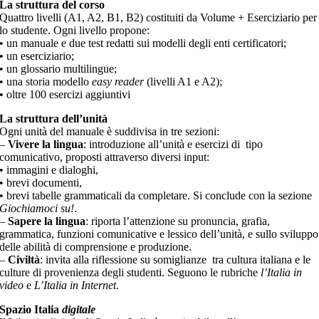
La struttura del corso
Quattro livelli (A1, A2, B1, B2) costituiti da Volume + Eserciziario per
lo studente. Ogni livello propone:
• un manuale e due test redatti sui modelli degli enti certificatori;
• un eserciziario;
• un glossario multilingue;
• una storia modello
easy reader
(livelli A1 e A2);
• oltre 100 esercizi aggiuntivi
La struttura dell’unità
Ogni unità del manuale è suddivisa in tre sezioni:
–
Vivere la lingua
: introduzione all’unità e esercizi di tipo
comunicativo, proposti attraverso diversi input:
• immagini e dialoghi,
• brevi documenti,
• brevi tabelle grammaticali da completare. Si conclude con la sezione
Giochiamoci su!
.
–
Sapere la lingua
: riporta l’attenzione su pronuncia, grafia,
grammatica, funzioni comunicative e lessico dell’unità, e sullo sviluppo
delle abilità di comprensione e produzione.
–
Civiltà
: invita alla riflessione su somiglianze tra cultura italiana e le
culture di provenienza degli studenti. Seguono le rubriche
l’Italia in
video
e
L’Italia in Internet
.
Spazio Italia
digitale