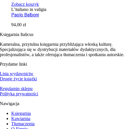
Zobacz koszyk
L’italiano in valigia
Paolo Balboni
94,00
zł
Księgarnia Italicus
Kameralna, przytulna księgarnia przybliżająca włoską kulturę.
Specjalizująca się w dystrybucji materiałów dydaktycznych, dla
profesjonalistów, a także oferująca tłumaczenia i spotkania autorskie.
Przydatne linki
Lista wydawnictw
Drugie życie książki
Regulamin sklepu
Polityka prywatności
Nawigacja
Księgarnia
Kawiarnia
Tłumaczenia
O Firmie