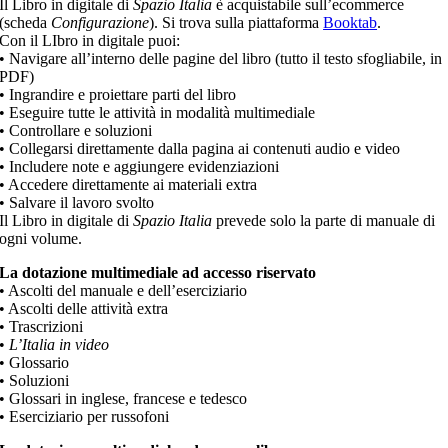
Il Libro in digitale di
Spazio Italia
è acquistabile sull’ecommerce
(scheda
Configurazione
). Si trova sulla piattaforma
Booktab
.
Con il LIbro in digitale puoi:
• Navigare all’interno delle pagine del libro (tutto il testo sfogliabile, in
PDF)
• Ingrandire e proiettare parti del libro
• Eseguire tutte le attività in modalità multimediale
• Controllare e soluzioni
• Collegarsi direttamente dalla pagina ai contenuti audio e video
• Includere note e aggiungere evidenziazioni
• Accedere direttamente ai materiali extra
• Salvare il lavoro svolto
Il Libro in digitale di
Spazio Italia
prevede solo la parte di manuale di
ogni volume.
La dotazione multimediale ad accesso riservato
• Ascolti del manuale e dell’eserciziario
• Ascolti delle attività extra
• Trascrizioni
•
L’Italia in video
• Glossario
• Soluzioni
• Glossari in inglese, francese e tedesco
• Eserciziario per russofoni