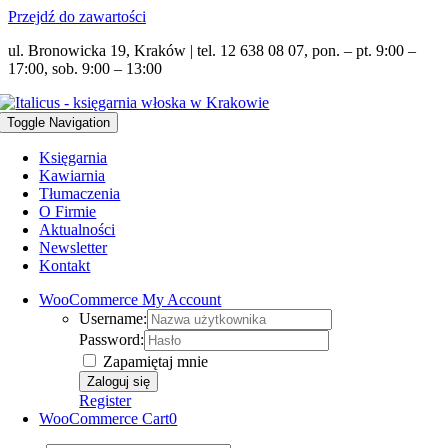
Przejdź do zawartości
ul. Bronowicka 19, Kraków | tel. 12 638 08 07, pon. – pt. 9:00 –
17:00, sob. 9:00 – 13:00
Toggle Navigation
Księgarnia
Kawiarnia
Tłumaczenia
O Firmie
Aktualności
Newsletter
Kontakt
WooCommerce My Account
Username:
Password:
Zapamiętaj mnie
Register
WooCommerce Cart
0