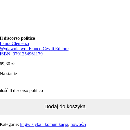
Il discorso politico
Laura Clemenzi
Wydawnictwo:
Franco Cesati Editore
ISBN:
9791254961179
69,30
zł
Na stanie
ilość Il discorso politico
Dodaj do koszyka
Kategorie:
lingwistyka i komunikacja
,
nowości