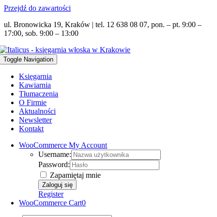
Przejdź do zawartości
ul. Bronowicka 19, Kraków | tel. 12 638 08 07, pon. – pt. 9:00 –
17:00, sob. 9:00 – 13:00
Toggle Navigation
Księgarnia
Kawiarnia
Tłumaczenia
O Firmie
Aktualności
Newsletter
Kontakt
WooCommerce My Account
Username:
Password:
Zapamiętaj mnie
Register
WooCommerce Cart
0