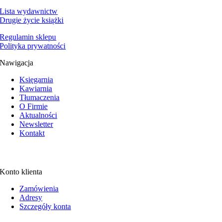
Lista wydawnictw
Drugie życie książki
Regulamin sklepu
Polityka prywatności
Nawigacja
Księgarnia
Kawiarnia
Tłumaczenia
O Firmie
Aktualności
Newsletter
Kontakt
Konto klienta
Zamówienia
Adresy
Szczegóły konta