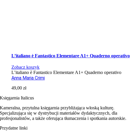
L’italiano è Fantastico Elementare A1+ Quaderno operativo
Zobacz koszyk
L’italiano è Fantastico Elementare A1+ Quaderno operativo
Anna Maria Crimi
49,00
zł
Księgarnia Italicus
Kameralna, przytulna księgarnia przybliżająca włoską kulturę.
Specjalizująca się w dystrybucji materiałów dydaktycznych, dla
profesjonalistów, a także oferująca tłumaczenia i spotkania autorskie.
Przydatne linki