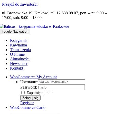
Przejdź do zawartości
ul. Bronowicka 19, Kraków | tel. 12 638 08 07, pon. – pt. 9:00 –
17:00, sob. 9:00 – 13:00
Toggle Navigation
Księgarnia
Kawiarnia
Tłumaczenia
O Firmie
Aktualności
Newsletter
Kontakt
WooCommerce My Account
Username:
Password:
Zapamiętaj mnie
Register
WooCommerce Cart
0