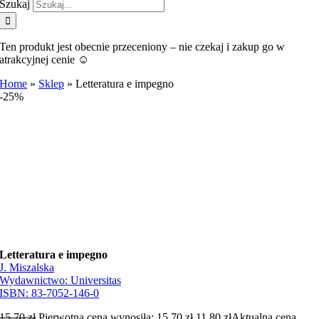
Szukaj
Ten produkt jest obecnie przeceniony – nie czekaj i zakup go w
atrakcyjnej cenie ☺️
Home
»
Sklep
»
Letteratura e impegno
-25%
Letteratura e impegno
J. Miszalska
Wydawnictwo:
Universitas
ISBN:
83-7052-146-0
15,70
zł
Pierwotna cena wynosiła: 15,70 zł.
11,80
zł
Aktualna cena