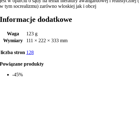
jest w oparciu o sądy na temat literatury awangardowej i realistycznej (
w tym socrealizmu) zarówno wloskiej jak i obcej
Informacje dodatkowe
Waga
123 g
Wymiary
111 × 222 × 333 mm
liczba stron
128
Powiązane produkty
-45%