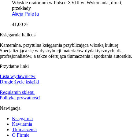
Włoskie oratorium w Polsce XVIII w. Wykonania, druki,
przekłady
Alicja Paleta
41,00
zł
Księgarnia Italicus
Kameralna, przytulna księgarnia przybliżająca włoską kulturę.
Specjalizująca się w dystrybucji materiałów dydaktycznych, dla
profesjonalistów, a także oferująca tłumaczenia i spotkania autorskie.
Przydatne linki
Lista wydawnictw
Drugie życie książki
Regulamin sklepu
Polityka prywatności
Nawigacja
Księgarnia
Kawiarnia
Tłumaczenia
O Firmie