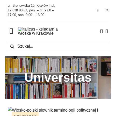
Przejdź
ul. Bronowicka 19, Kraków | tel.
do
12 638 08 07, pon. – pt. 9:00 –
17:00, sob. 9:00 – 13:00
zawartości
Toggle
Navigation
Szukaj
Księgarnia
Kawiarnia
Universitas
Tłumaczenia
O Firmie
Aktualności
Dizionario italo polacco della
terminologia politica e sociale