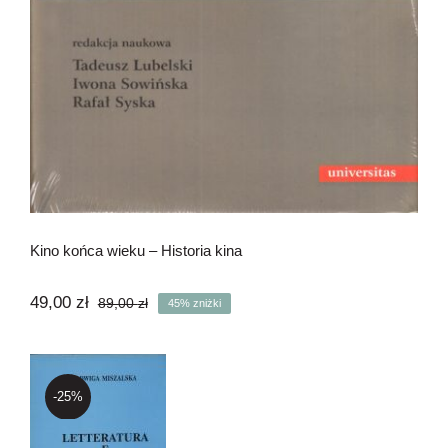
Kino końca wieku – Historia kina
49,00
zł
89,00
zł
45% zniżki
Pierwotna
Aktualna
cena
cena
wynosiła:
wynosi:
89,00 zł.
49,00 zł.
-25%