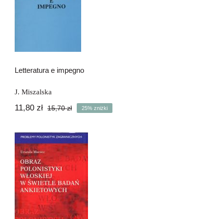
Letteratura e impegno
Letteratura e impegno
J. Miszalska
11,80
zł
15,70
zł
25% zniżki
Pierwotna
Aktualna
cena
cena
wynosiła:
wynosi:
15,70 zł.
11,80 zł.
Obraz polonistyki włoskiej w świetle
badań ankietowych