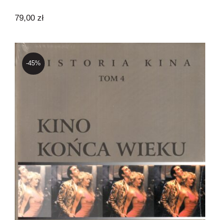
79,00
zł
-45%
Kino końca wieku – Historia kina