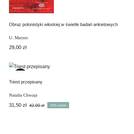
Obraz polonistyki włoskiej w świetle badań ankietowych
U. Marzec
29,00
zł
Triest przepisany
-25%
Triest przepisany
Natalia Chwaja
31,50
zł
42,00
zł
25% zniżki
Pierwotna
Aktualna
cena
cena
wynosiła:
wynosi:
42,00 zł.
31,50 zł.