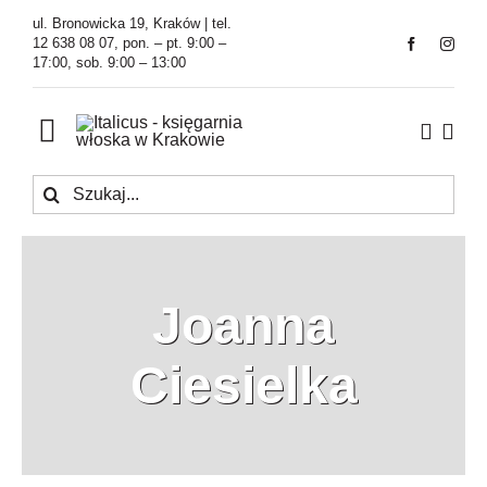
Przejdź
ul. Bronowicka 19, Kraków | tel.
do
12 638 08 07, pon. – pt. 9:00 –
17:00, sob. 9:00 – 13:00
zawartości
Toggle
Navigation
Szukaj
Księgarnia
Kawiarnia
Joanna
Tłumaczenia
Ciesielka
O Firmie
Aktualności