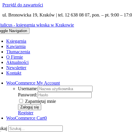
Przejdź do zawartości
ul. Bronowicka 19, Kraków | tel. 12 638 08 07, pon. – pt. 9:00 – 17:0
oggle Navigation
Księgarnia
Kawiarnia
Tłumaczenia
O Firmie
Aktualności
Newsletter
Kontakt
WooCommerce My Account
Username:
Password:
Zapamiętaj mnie
Register
WooCommerce Cart
0
ukaj