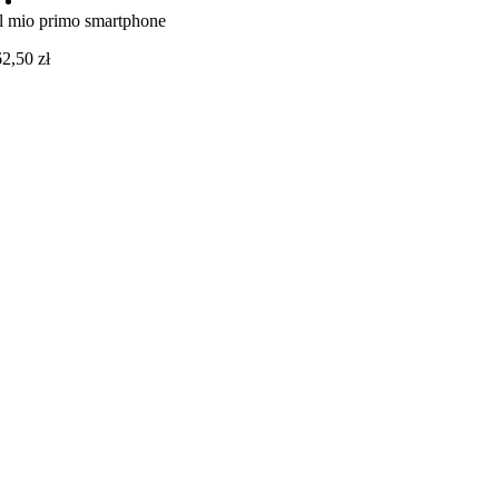
Il mio primo smartphone
62,50
zł