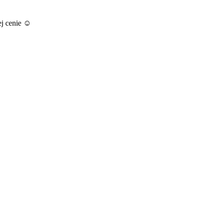
ej cenie ☺️