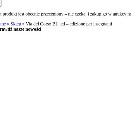
n produkt jest obecnie przeceniony – nie czekaj i zakup go w atrakcyjn
ome
»
Sklep
»
Via del Corso B1+cd – edizione per insegnanti
rawdź nasze nowości