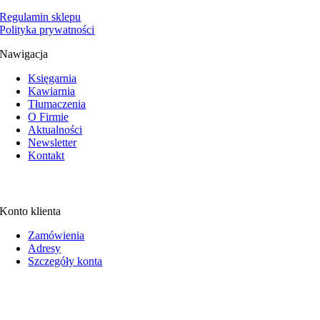
Regulamin sklepu
Polityka prywatności
Nawigacja
Księgarnia
Kawiarnia
Tłumaczenia
O Firmie
Aktualności
Newsletter
Kontakt
Konto klienta
Zamówienia
Adresy
Szczegóły konta