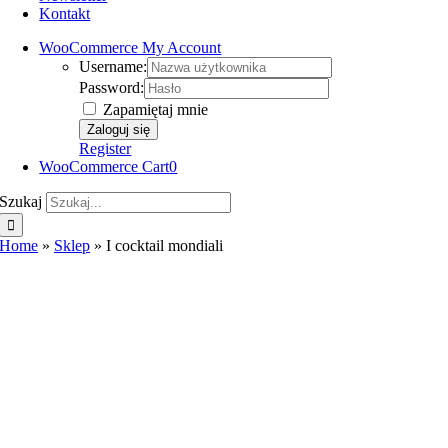
Kontakt
WooCommerce My Account
Username:
Password:
Zapamiętaj mnie
Register
WooCommerce Cart
0
Szukaj
Home
»
Sklep
»
I cocktail mondiali