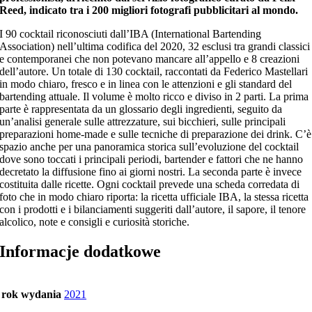
Reed, indicato tra i 200 migliori fotografi pubblicitari al mondo.
I 90 cocktail riconosciuti dall’IBA (International Bartending
Association) nell’ultima codifica del 2020, 32 esclusi tra grandi classici
e contemporanei che non potevano mancare all’appello e 8 creazioni
dell’autore. Un totale di 130 cocktail, raccontati da Federico Mastellari
in modo chiaro, fresco e in linea con le attenzioni e gli standard del
bartending attuale. Il volume è molto ricco e diviso in 2 parti. La prima
parte è rappresentata da un glossario degli ingredienti, seguito da
un’analisi generale sulle attrezzature, sui bicchieri, sulle principali
preparazioni home-made e sulle tecniche di preparazione dei drink. C’è
spazio anche per una panoramica storica sull’evoluzione del cocktail
dove sono toccati i principali periodi, bartender e fattori che ne hanno
decretato la diffusione fino ai giorni nostri. La seconda parte è invece
costituita dalle ricette. Ogni cocktail prevede una scheda corredata di
foto che in modo chiaro riporta: la ricetta ufficiale IBA, la stessa ricetta
con i prodotti e i bilanciamenti suggeriti dall’autore, il sapore, il tenore
alcolico, note e consigli e curiosità storiche.
Informacje dodatkowe
rok wydania
2021