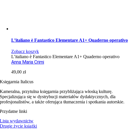
L’italiano è Fantastico Elementare A1+ Quaderno operativo
Zobacz koszyk
L’italiano è Fantastico Elementare A1+ Quaderno operativo
Anna Maria Crimi
49,00
zł
Księgarnia Italicus
Kameralna, przytulna księgarnia przybliżająca włoską kulturę.
Specjalizująca się w dystrybucji materiałów dydaktycznych, dla
profesjonalistów, a także oferująca tłumaczenia i spotkania autorskie.
Przydatne linki
Lista wydawnictw
Drugie życie książki