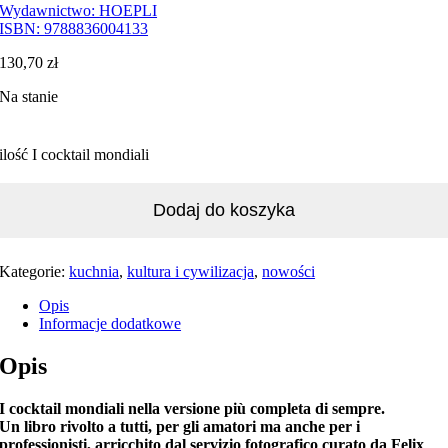
Wydawnictwo:
HOEPLI
ISBN:
9788836004133
130,70
zł
Na stanie
ilość I cocktail mondiali
Dodaj do koszyka
Kategorie:
kuchnia
,
kultura i cywilizacja
,
nowości
Opis
Informacje dodatkowe
Opis
I cocktail mondiali nella versione più completa di sempre.
Un libro rivolto a tutti, per gli amatori ma anche per i
professionisti, arricchito dal servizio fotografico curato da Felix