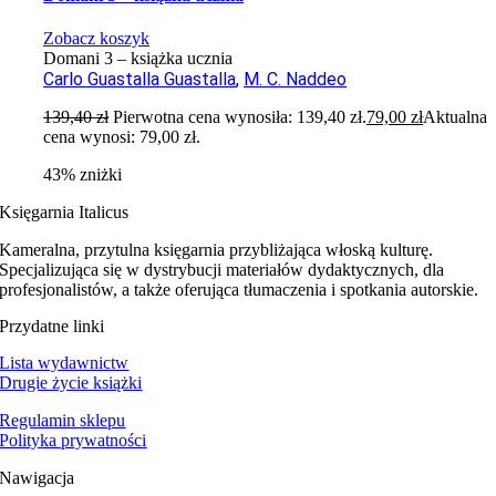
Zobacz koszyk
Domani 3 – książka ucznia
Carlo Guastalla Guastalla
,
M. C. Naddeo
139,40
zł
Pierwotna cena wynosiła: 139,40 zł.
79,00
zł
Aktualna
cena wynosi: 79,00 zł.
43% zniżki
Księgarnia Italicus
Kameralna, przytulna księgarnia przybliżająca włoską kulturę.
Specjalizująca się w dystrybucji materiałów dydaktycznych, dla
profesjonalistów, a także oferująca tłumaczenia i spotkania autorskie.
Przydatne linki
Lista wydawnictw
Drugie życie książki
Regulamin sklepu
Polityka prywatności
Nawigacja