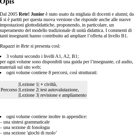
Opis
Dal 2005
Rete! Junior
è stato usato da migliaia di docenti e alunni; da
lì si è partiti per questa nuova versione che risponde anche alle nuove
impostazioni glottodidattiche, proponendo, in particolare, un
superamento del modello tradizionale di unità didattica. I commenti di
tanti insegnanti hanno contribuito ad ampliare l’offerta al livello B1.
Ragazzi in Rete
si presenta così:
3 volumi secondo i livelli A1, A2, B1;
per ogni volume sono disponibili una guida per l’insegnante, cd audio,
materiali sul sito web;
ogni volume contiene 8 percorsi, così strutturati:
|Lezione 1|
+
civiltà,
Percorso
|Lezione 2|
test autovalutazione,
|Lezione 3|
revisione e ampliamento
ogni volume contiene inoltre in appendice:
– una sintesi grammaticale
– una sezione di fonologia
– una sezione 'giochi di ruolo’