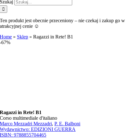
Szukaj
Ten produkt jest obecnie przeceniony – nie czekaj i zakup go w
atrakcyjnej cenie ☺️
Home
»
Sklep
»
Ragazzi in Rete! B1
-67%
Ragazzi in Rete! B1
Corso multimediale d'italiano
Marco Mezzadri Mezzadri
,
P. E. Balboni
Wydawnictwo:
EDIZIONI GUERRA
ISBN:
9788855704465