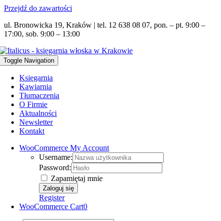
Przejdź do zawartości
ul. Bronowicka 19, Kraków | tel. 12 638 08 07, pon. – pt. 9:00 –
17:00, sob. 9:00 – 13:00
Toggle Navigation
Księgarnia
Kawiarnia
Tłumaczenia
O Firmie
Aktualności
Newsletter
Kontakt
WooCommerce My Account
Username:
Password:
Zapamiętaj mnie
Register
WooCommerce Cart
0