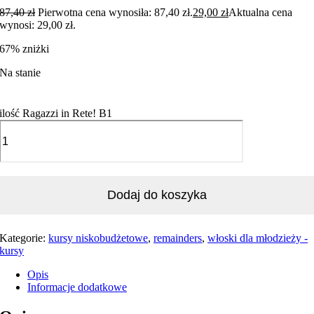
87,40
zł
Pierwotna cena wynosiła: 87,40 zł.
29,00
zł
Aktualna cena
wynosi: 29,00 zł.
67% zniżki
Na stanie
ilość Ragazzi in Rete! B1
Dodaj do koszyka
Kategorie:
kursy niskobudżetowe
,
remainders
,
włoski dla młodzieży -
kursy
Opis
Informacje dodatkowe