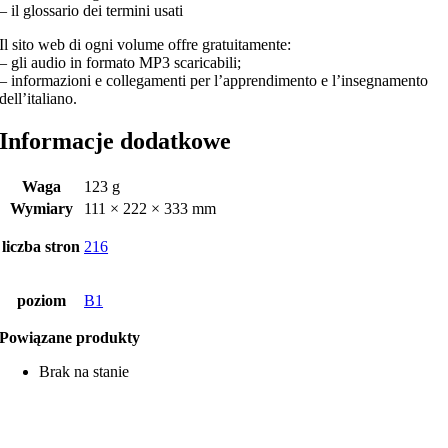
– il glossario dei termini usati
Il sito web di ogni volume offre gratuitamente:
– gli audio in formato MP3 scaricabili;
– informazioni e collegamenti per l’apprendimento e l’insegnamento
dell’italiano.
Informacje dodatkowe
Waga
123 g
Wymiary
111 × 222 × 333 mm
liczba stron
216
poziom
B1
Powiązane produkty
Brak na stanie