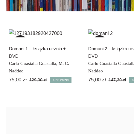
Domani 1 – książka
Domani 2 – ks
ucznia + DVD
ucznia + D
-42%
-49%
Domani 1 – książka ucznia +
Domani 2 – książka uc
DVD
DVD
Carlo Guastalla Guastalla
,
M. C.
Carlo Guastalla Guastall
Naddeo
Naddeo
75,00
zł
75,00
zł
129,00
zł
147,30
zł
42% zniżki
4
Pierwotna
Aktualna
Pie
Akt
cena
cena
cen
cen
wynosiła:
wynosi:
wyn
wyn
129,00 zł.
75,00 zł.
147,
75,0