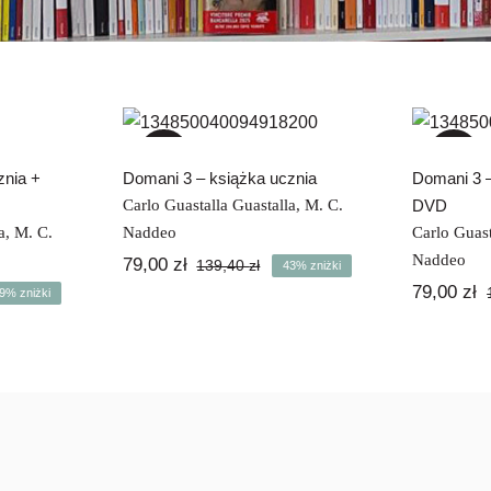
iążka
Domani 3 – książka
Doma
VD
ucznia
u
-43%
-47%
znia +
Domani 3 – książka ucznia
Domani 3 –
Carlo Guastalla Guastalla
,
M. C.
DVD
a
,
M. C.
Naddeo
Carlo Guast
Naddeo
79,00
zł
139,40
zł
43% zniżki
Pierwotna
Aktualna
79,00
zł
cena
cena
9% zniżki
rwotna
ualna
wynosiła:
wynosi:
a
a
139,40 zł.
79,00 zł.
osiła:
osi:
30 zł.
0 zł.