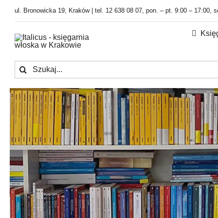
Przejdź
ul. Bronowicka 19, Kraków | tel. 12 638 08 07, pon. – pt. 9:00 – 17:00, 
do
zawartości
Księ
Szukaj