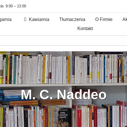
sob. 9:00 – 13:00
garnia
Kawiarnia
Tłumaczenia
O Firmie
Ak
Kontakt
M. C. Naddeo