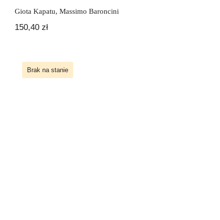
Giota Kapatu
,
Massimo Baroncini
150,40
zł
Brak na stanie
Incontri italiani 3 Libro del Docente