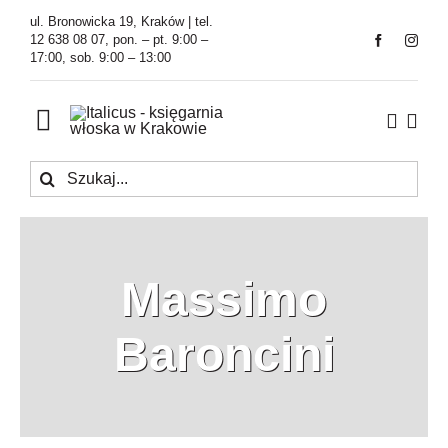
Przejdź
ul. Bronowicka 19, Kraków | tel.
do
12 638 08 07, pon. – pt. 9:00 –
17:00, sob. 9:00 – 13:00
zawartości
Toggle
Navigation
Szukaj
Księgarnia
Kawiarnia
Massimo
Tłumaczenia
Baroncini
O Firmie
Aktualności