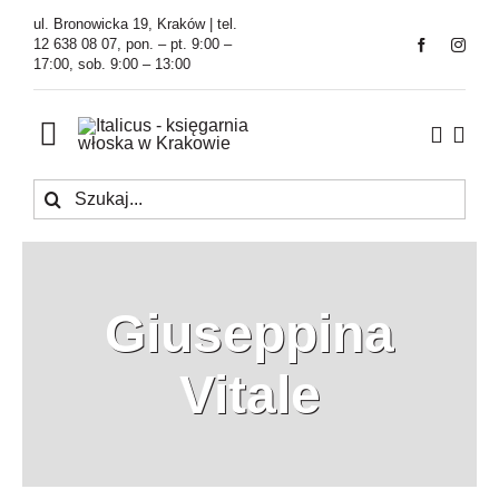
Przejdź
ul. Bronowicka 19, Kraków | tel.
do
12 638 08 07, pon. – pt. 9:00 –
17:00, sob. 9:00 – 13:00
zawartości
Toggle
Navigation
Szukaj
Księgarnia
Kawiarnia
Giuseppina
Tłumaczenia
Vitale
O Firmie
Aktualności