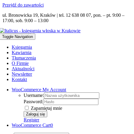
Przejdź do zawartości
ul. Bronowicka 19, Kraków | tel. 12 638 08 07, pon. – pt. 9:00 –
17:00, sob. 9:00 – 13:00
Toggle Navigation
Księgarnia
Kawiarnia
Tłumaczenia
O Firmie
Aktualności
Newsletter
Kontakt
WooCommerce My Account
Username:
Password:
Zapamiętaj mnie
Register
WooCommerce Cart
0