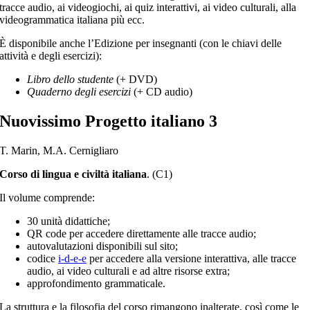
tracce audio, ai videogiochi, ai quiz interattivi, ai video culturali, alla
videogrammatica italiana più ecc.
È disponibile anche l’Edizione per insegnanti (con le chiavi delle
attività e degli esercizi):
Libro dello studente
(+ DVD)
Quaderno degli esercizi
(+ CD audio)
Nuovissimo Progetto italiano 3
T. Marin, M.A. Cernigliaro
Corso di lingua e civiltà italiana
. (C1)
Il volume comprende:
30 unità didattiche;
QR code per accedere direttamente alle tracce audio;
autovalutazioni disponibili sul sito;
codice
i-d-e-e
per accedere alla versione interattiva, alle tracce
audio, ai video culturali e ad altre risorse extra;
approfondimento grammaticale.
La struttura e la filosofia del corso rimangono inalterate, così come le