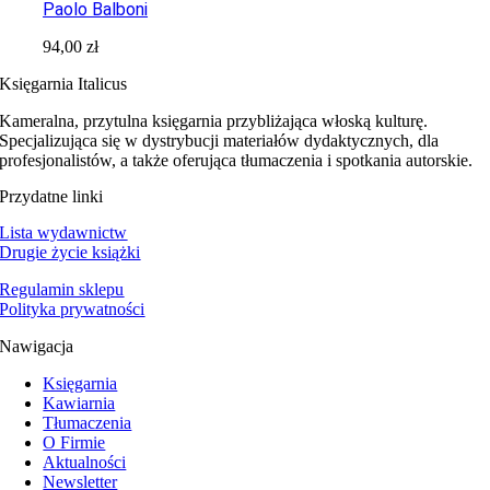
Paolo Balboni
94,00
zł
Księgarnia Italicus
Kameralna, przytulna księgarnia przybliżająca włoską kulturę.
Specjalizująca się w dystrybucji materiałów dydaktycznych, dla
profesjonalistów, a także oferująca tłumaczenia i spotkania autorskie.
Przydatne linki
Lista wydawnictw
Drugie życie książki
Regulamin sklepu
Polityka prywatności
Nawigacja
Księgarnia
Kawiarnia
Tłumaczenia
O Firmie
Aktualności
Newsletter