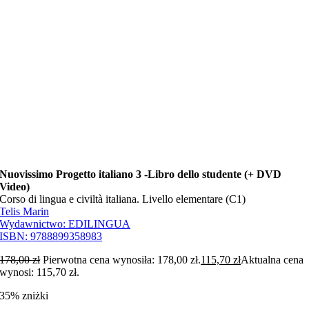
Nuovissimo Progetto italiano 3 -Libro dello studente (+ DVD
Video)
Corso di lingua e civiltà italiana. Livello elementare (C1)
Telis Marin
Wydawnictwo:
EDILINGUA
ISBN:
9788899358983
178,00
zł
Pierwotna cena wynosiła: 178,00 zł.
115,70
zł
Aktualna cena
wynosi: 115,70 zł.
35% zniżki