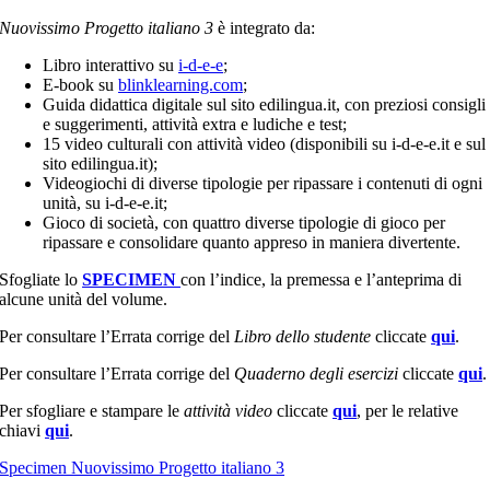
Nuovissimo Progetto italiano 3
è integrato da:
Libro interattivo su
i-d-e-e
;
E-book su
blinklearning.com
;
Guida didattica digitale sul sito edilingua.it, con preziosi consigli
e suggerimenti, attività extra e ludiche e test;
15 video culturali con attività video (disponibili su i-d-e-e.it e sul
sito edilingua.it);
Videogiochi di diverse tipologie per ripassare i contenuti di ogni
unità, su i-d-e-e.it;
Gioco di società, con quattro diverse tipologie di gioco per
ripassare e consolidare quanto appreso in maniera divertente.
Sfogliate lo
SPECIMEN
con l’indice, la premessa e l’anteprima di
alcune unità del volume.
Per consultare l’Errata corrige del
Libro dello studente
cliccate
qui
.
Per consultare l’Errata corrige del
Quaderno degli esercizi
cliccate
qui
.
Per sfogliare e stampare le
attività video
cliccate
qui
, per le relative
chiavi
qui
.
Specimen Nuovissimo Progetto italiano 3