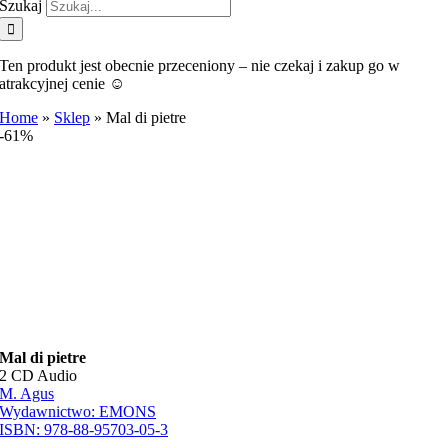
Szukaj
Ten produkt jest obecnie przeceniony – nie czekaj i zakup go w
atrakcyjnej cenie ☺️
Home
»
Sklep
»
Mal di pietre
-61%
Mal di pietre
2 CD Audio
M. Agus
Wydawnictwo:
EMONS
ISBN:
978-88-95703-05-3