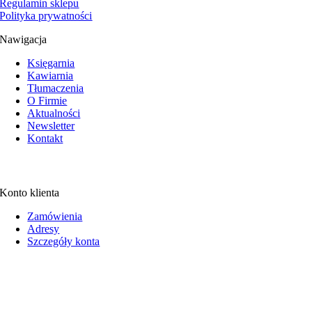
Regulamin sklepu
Polityka prywatności
Nawigacja
Księgarnia
Kawiarnia
Tłumaczenia
O Firmie
Aktualności
Newsletter
Kontakt
Konto klienta
Zamówienia
Adresy
Szczegóły konta