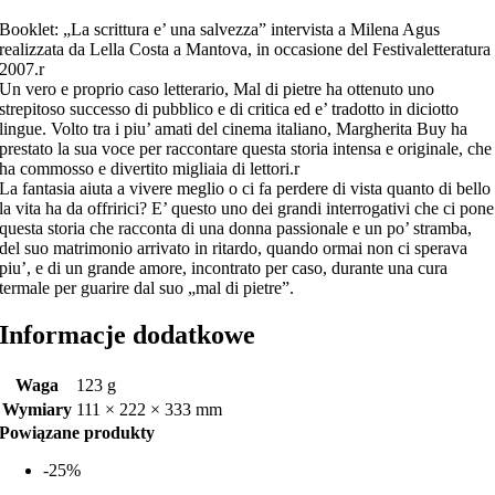
Booklet: „La scrittura e’ una salvezza” intervista a Milena Agus
realizzata da Lella Costa a Mantova, in occasione del Festivaletteratura
2007.r
Un vero e proprio caso letterario, Mal di pietre ha ottenuto uno
strepitoso successo di pubblico e di critica ed e’ tradotto in diciotto
lingue. Volto tra i piu’ amati del cinema italiano, Margherita Buy ha
prestato la sua voce per raccontare questa storia intensa e originale, che
ha commosso e divertito migliaia di lettori.r
La fantasia aiuta a vivere meglio o ci fa perdere di vista quanto di bello
la vita ha da offririci? E’ questo uno dei grandi interrogativi che ci pone
questa storia che racconta di una donna passionale e un po’ stramba,
del suo matrimonio arrivato in ritardo, quando ormai non ci sperava
piu’, e di un grande amore, incontrato per caso, durante una cura
termale per guarire dal suo „mal di pietre”.
Informacje dodatkowe
Waga
123 g
Wymiary
111 × 222 × 333 mm
Powiązane produkty
-25%