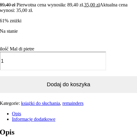
89,40
zł
Pierwotna cena wynosiła: 89,40 zł.
35,00
zł
Aktualna cena
wynosi: 35,00 zł.
61% zniżki
Na stanie
ilość Mal di pietre
Dodaj do koszyka
Kategorie:
książki do słuchania
,
remainders
Opis
Informacje dodatkowe
Opis