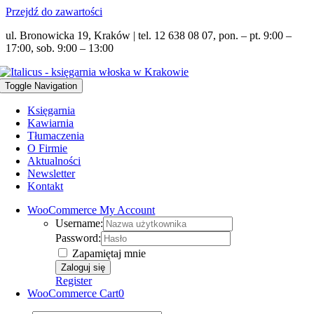
Przejdź do zawartości
ul. Bronowicka 19, Kraków | tel. 12 638 08 07, pon. – pt. 9:00 –
17:00, sob. 9:00 – 13:00
Toggle Navigation
Księgarnia
Kawiarnia
Tłumaczenia
O Firmie
Aktualności
Newsletter
Kontakt
WooCommerce My Account
Username:
Password:
Zapamiętaj mnie
Register
WooCommerce Cart
0