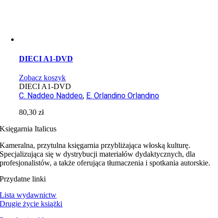
DIECI A1-DVD
Zobacz koszyk
DIECI A1-DVD
C. Naddeo Naddeo
,
E. Orlandino Orlandino
80,30
zł
Księgarnia Italicus
Kameralna, przytulna księgarnia przybliżająca włoską kulturę.
Specjalizująca się w dystrybucji materiałów dydaktycznych, dla
profesjonalistów, a także oferująca tłumaczenia i spotkania autorskie.
Przydatne linki
Lista wydawnictw
Drugie życie książki