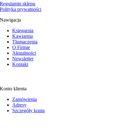
Regulamin sklepu
Polityka prywatności
Nawigacja
Księgarnia
Kawiarnia
Tłumaczenia
O Firmie
Aktualności
Newsletter
Kontakt
Konto klienta
Zamówienia
Adresy
Szczegóły konta