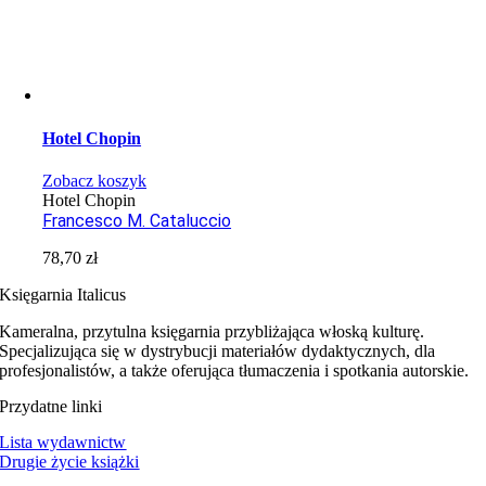
Hotel Chopin
Zobacz koszyk
Hotel Chopin
Francesco M. Cataluccio
78,70
zł
Księgarnia Italicus
Kameralna, przytulna księgarnia przybliżająca włoską kulturę.
Specjalizująca się w dystrybucji materiałów dydaktycznych, dla
profesjonalistów, a także oferująca tłumaczenia i spotkania autorskie.
Przydatne linki
Lista wydawnictw
Drugie życie książki