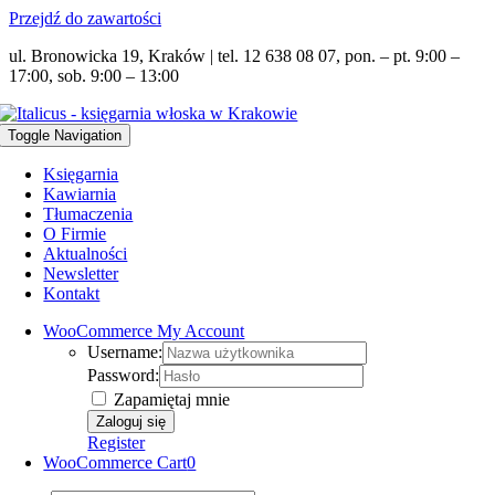
Przejdź do zawartości
ul. Bronowicka 19, Kraków | tel. 12 638 08 07, pon. – pt. 9:00 –
17:00, sob. 9:00 – 13:00
Toggle Navigation
Księgarnia
Kawiarnia
Tłumaczenia
O Firmie
Aktualności
Newsletter
Kontakt
WooCommerce My Account
Username:
Password:
Zapamiętaj mnie
Register
WooCommerce Cart
0