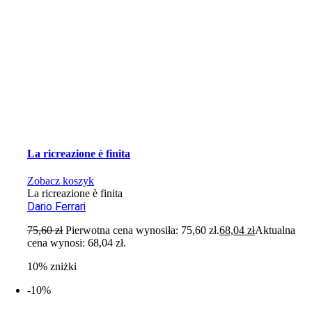
La ricreazione è finita
Zobacz koszyk
La ricreazione è finita
Dario Ferrari
75,60
zł
Pierwotna cena wynosiła: 75,60 zł.
68,04
zł
Aktualna
cena wynosi: 68,04 zł.
10% zniżki
-10%