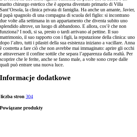
marito chirurgo estetico che è appena diventato primario di Villa
Sant’Orsola, la clinica privata di famiglia. Ha anche un amante, Javier,
il papà spagnolo di una compagna di scuola del figlio: si incontrano
due volte alla settimana in un appartamento che diventa subito uno
splendido altrove, un luogo di abbandono. E allora, cos’è che non
funziona? I nodi, si sa, presto o tardi arrivano al pettine. Il suo
matrimonio, il suo rapporto con i figli, la reputazione della clinica: uno
dopo l’altro, tutti i pilastri della sua esistenza iniziano a vacillare. Anna
è costretta a fare ciò che non avrebbe mai immaginato: aprire gli occhi
e attraversare il confine sottile che separa l’apparenza dalla realtà. Per
scoprire che le ferite, anche se fanno male, a volte sono crepe dalle
quali può entrare una nuova luce.
Informacje dodatkowe
liczba stron
304
Powiązane produkty