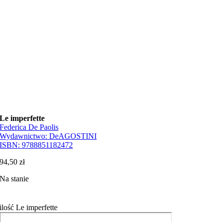
Le imperfette
Federica De Paolis
Wydawnictwo:
DeAGOSTINI
ISBN:
9788851182472
94,50
zł
Na stanie
ilość Le imperfette