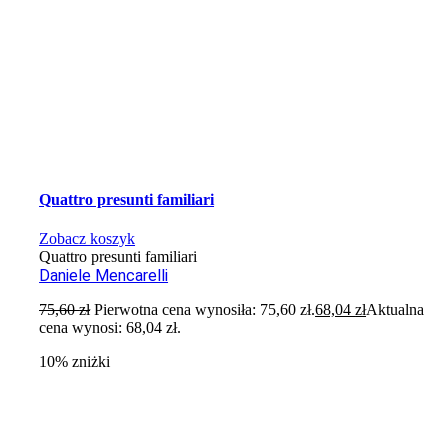
Quattro presunti familiari
Zobacz koszyk
Quattro presunti familiari
Daniele Mencarelli
75,60
zł
Pierwotna cena wynosiła: 75,60 zł.
68,04
zł
Aktualna
cena wynosi: 68,04 zł.
10% zniżki