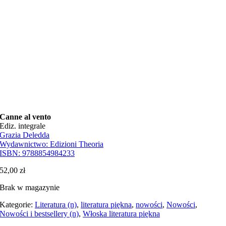
Canne al vento
Ediz. integrale
Grazia Deledda
Wydawnictwo:
Edizioni Theoria
ISBN:
9788854984233
52,00
zł
Brak w magazynie
Kategorie:
Literatura (n)
,
literatura piękna
,
nowości
,
Nowości
,
Nowości i bestsellery (n)
,
Włoska literatura piękna