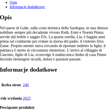
Opis
Informacje dodatkowe
Opis
Nel paese di Galte, sulla costa tirrenica della Sardegna, in una dimora
nobiliare sempre più decadente vivono Ruth, Ester e Noemi Pintor,
servite dal fedele e saggio Efx. La quarta sorella, Lia, è fuggita anni
prima sul continente per evitare la morsa del padre, il violento Don
Zame. Proprio mentre stava cercando di riportare indietro la figlia, il
patriarca è morto in circostanze misteriose. L’arrivo al villaggio di
Giacinto, figlio di Lia, sconvolge il malinconico limbo di casa Pintor
facendo riemergere ricordi, dolori e passioni passate.
Informacje dodatkowe
liczba stron
240
rok wydania
2025
Powiązane produkty