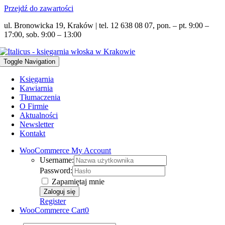
Przejdź do zawartości
ul. Bronowicka 19, Kraków | tel. 12 638 08 07, pon. – pt. 9:00 –
17:00, sob. 9:00 – 13:00
Toggle Navigation
Księgarnia
Kawiarnia
Tłumaczenia
O Firmie
Aktualności
Newsletter
Kontakt
WooCommerce My Account
Username:
Password:
Zapamiętaj mnie
Register
WooCommerce Cart
0