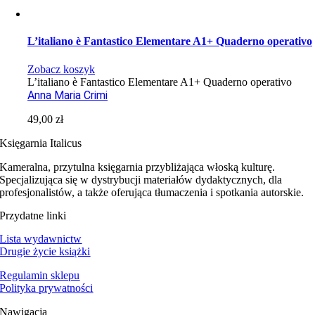
L’italiano è Fantastico Elementare A1+ Quaderno operativo
Zobacz koszyk
L’italiano è Fantastico Elementare A1+ Quaderno operativo
Anna Maria Crimi
49,00
zł
Księgarnia Italicus
Kameralna, przytulna księgarnia przybliżająca włoską kulturę.
Specjalizująca się w dystrybucji materiałów dydaktycznych, dla
profesjonalistów, a także oferująca tłumaczenia i spotkania autorskie.
Przydatne linki
Lista wydawnictw
Drugie życie książki
Regulamin sklepu
Polityka prywatności
Nawigacja