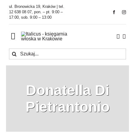
Przejdź
ul. Bronowicka 19, Kraków | tel.
do
12 638 08 07, pon. – pt. 9:00 –
17:00, sob. 9:00 – 13:00
zawartości
Toggle
Navigation
Szukaj
Księgarnia
Kawiarnia
Donatella Di
Tłumaczenia
Pietrantonio
O Firmie
Aktualności