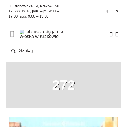
Przejdź
ul. Bronowicka 19, Kraków | tel.
do
12 638 08 07, pon. – pt. 9:00 –
17:00, sob. 9:00 – 13:00
zawartości
Toggle
Navigation
Szukaj
Księgarnia
Kawiarnia
272
Tłumaczenia
O Firmie
Aktualności