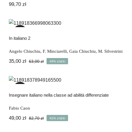
99,70
zł
In italiano 2
-44%
In italiano 2
Angelo Chiuchiu
,
F. Minciarelli
,
Gaia Chiuchiu
,
M. Silvestrini
35,00
zł
63,00
zł
44% zniżki
Pierwotna
Aktualna
cena
cena
wynosiła:
wynosi:
Insegnare italiano nella classe ad
63,00 zł.
35,00 zł.
abilità differenziate
-41%
Insegnare italiano nella classe ad abilità differenziate
Fabio Caon
49,00
zł
82,70
zł
41% zniżki
Pierwotna
Aktualna
cena
cena