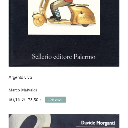
Argento vivo
Marco Malvaldi
66,15
zł
73,50
zł
10% zniżki
Pierwotna
Aktualna
cena
cena
wynosiła:
wynosi:
73,50 zł.
66,15 zł.