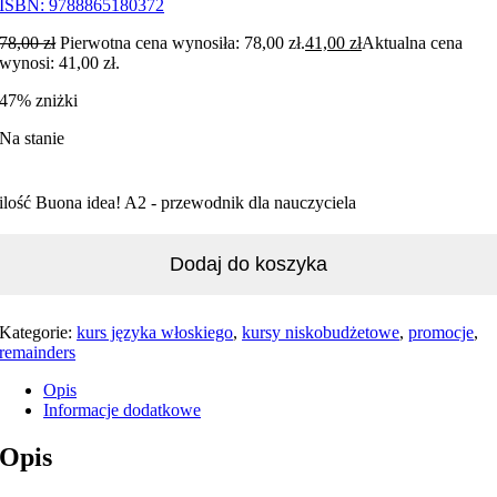
ISBN:
9788865180372
78,00
zł
Pierwotna cena wynosiła: 78,00 zł.
41,00
zł
Aktualna cena
wynosi: 41,00 zł.
47% zniżki
Na stanie
ilość Buona idea! A2 - przewodnik dla nauczyciela
Dodaj do koszyka
Kategorie:
kurs języka włoskiego
,
kursy niskobudżetowe
,
promocje
,
remainders
Opis
Informacje dodatkowe
Opis