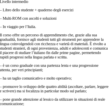
Livello intermedio
– Libro dello studente + quaderno degli esercizi
– Multi-ROM con ascolti e soluzioni
– In viaggio per l’Italia.
Il corso offre un percorso di apprendimento che, grazie alla sua
gradualità, fornisce agli studenti tutti gli strumenti per apprendere la
lingua coinvolgendoli con ricchezza e varietà di materiali. È rivolto a
studenti stranieri, di ogni provenienza, adulti e adolescenti e comunica
il piacere di studiare l’italiano fin dalle prime pagine, permettendo
rapidi progressi nella lingua parlata e scritta.
– è un corso graduale con una partenza lenta e una progressione
attenta, per veri principianti;
– ha un taglio comunicativo e molto operativo;
– promuove lo sviluppo delle quattro abilità (ascoltare, parlare, leggere
e scrivere) ma si focalizza in particolar modo sul parlato;
– pone grande attenzione al lessico da utilizzare in situazioni di reale
comunicazione;