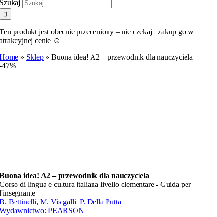
Szukaj
Ten produkt jest obecnie przeceniony – nie czekaj i zakup go w
atrakcyjnej cenie ☺️
Home
»
Sklep
»
Buona idea! A2 – przewodnik dla nauczyciela
-47%
Buona idea! A2 – przewodnik dla nauczyciela
Corso di lingua e cultura italiana livello elementare - Guida per
l'insegnante
B. Bettinelli
,
M. Visigalli
,
P. Della Putta
Wydawnictwo:
PEARSON