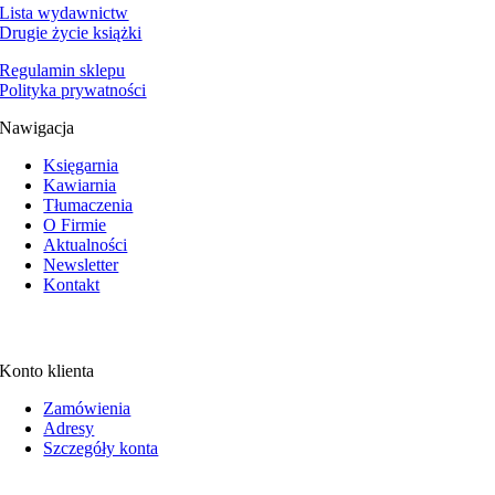
Lista wydawnictw
Drugie życie książki
Regulamin sklepu
Polityka prywatności
Nawigacja
Księgarnia
Kawiarnia
Tłumaczenia
O Firmie
Aktualności
Newsletter
Kontakt
Konto klienta
Zamówienia
Adresy
Szczegóły konta