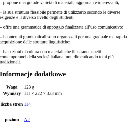
– propone una grande varietà di materiali, aggiornati e interessanti;
– la sua struttura flessibile permette di utilizzarlo secondo le diverse
esigenze e il diverso livello degli studenti;
– offre una grammatica di appoggio finalizzata all’uso comunicativo;
– i contenuti grammaticali sono organizzati per una graduale ma rapida
acquisizione delle strutture linguistiche;
– ha sezioni di cultura con materiali che illustrano aspetti
contemporanei della società italiana, non dimenticando temi più
tradizionali.
Informacje dodatkowe
Waga
123 g
Wymiary
111 × 222 × 333 mm
liczba stron
114
poziom
A2