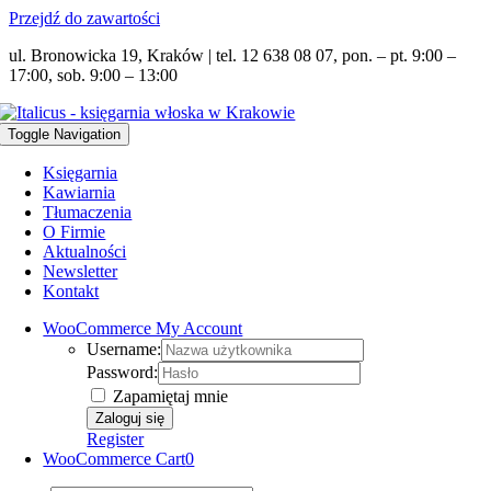
Przejdź do zawartości
ul. Bronowicka 19, Kraków | tel. 12 638 08 07, pon. – pt. 9:00 –
17:00, sob. 9:00 – 13:00
Toggle Navigation
Księgarnia
Kawiarnia
Tłumaczenia
O Firmie
Aktualności
Newsletter
Kontakt
WooCommerce My Account
Username:
Password:
Zapamiętaj mnie
Register
WooCommerce Cart
0