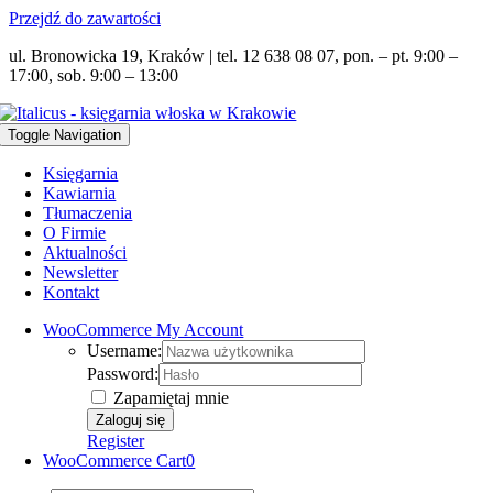
Przejdź do zawartości
ul. Bronowicka 19, Kraków | tel. 12 638 08 07, pon. – pt. 9:00 –
17:00, sob. 9:00 – 13:00
Toggle Navigation
Księgarnia
Kawiarnia
Tłumaczenia
O Firmie
Aktualności
Newsletter
Kontakt
WooCommerce My Account
Username:
Password:
Zapamiętaj mnie
Register
WooCommerce Cart
0