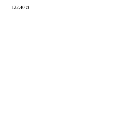
122,40
zł