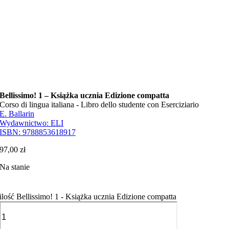
Bellissimo! 1 – Książka ucznia Edizione compatta
Corso di lingua italiana - Libro dello studente con Eserciziario
E. Ballarin
Wydawnictwo:
ELI
ISBN:
9788853618917
97,00
zł
Na stanie
ilość Bellissimo! 1 - Książka ucznia Edizione compatta