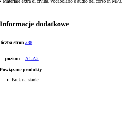
• Materiale extra di civiltà, vocabolario e audio del corso in MP3.
Informacje dodatkowe
liczba stron
288
poziom
A1-A2
Powiązane produkty
Brak na stanie