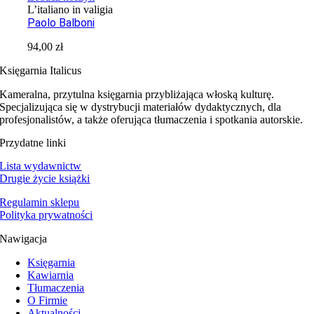
L’italiano in valigia
Paolo Balboni
94,00
zł
Księgarnia Italicus
Kameralna, przytulna księgarnia przybliżająca włoską kulturę.
Specjalizująca się w dystrybucji materiałów dydaktycznych, dla
profesjonalistów, a także oferująca tłumaczenia i spotkania autorskie.
Przydatne linki
Lista wydawnictw
Drugie życie książki
Regulamin sklepu
Polityka prywatności
Nawigacja
Księgarnia
Kawiarnia
Tłumaczenia
O Firmie
Aktualności