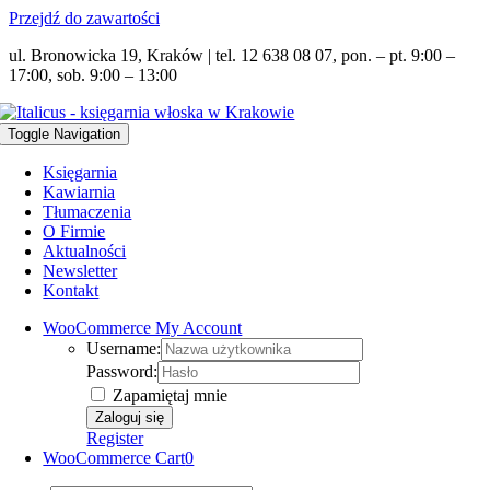
Przejdź do zawartości
ul. Bronowicka 19, Kraków | tel. 12 638 08 07, pon. – pt. 9:00 –
17:00, sob. 9:00 – 13:00
Toggle Navigation
Księgarnia
Kawiarnia
Tłumaczenia
O Firmie
Aktualności
Newsletter
Kontakt
WooCommerce My Account
Username:
Password:
Zapamiętaj mnie
Register
WooCommerce Cart
0