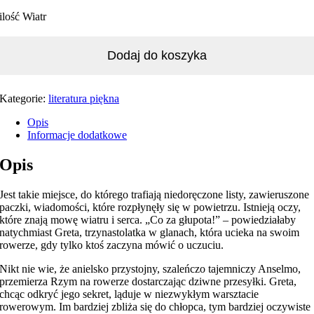
ilość Wiatr
Dodaj do koszyka
Kategorie:
literatura piękna
Opis
Informacje dodatkowe
Opis
Jest takie miejsce, do którego trafiają niedoręczone listy, zawieruszone
paczki, wiadomości, które rozpłynęły się w powietrzu. Istnieją oczy,
które znają mowę wiatru i serca. „Co za głupota!” – powiedziałaby
natychmiast Greta, trzynastolatka w glanach, która ucieka na swoim
rowerze, gdy tylko ktoś zaczyna mówić o uczuciu.
Nikt nie wie, że anielsko przystojny, szaleńczo tajemniczy Anselmo,
przemierza Rzym na rowerze dostarczając dziwne przesyłki. Greta,
chcąc odkryć jego sekret, ląduje w niezwykłym warsztacie
rowerowym. Im bardziej zbliża się do chłopca, tym bardziej oczywiste