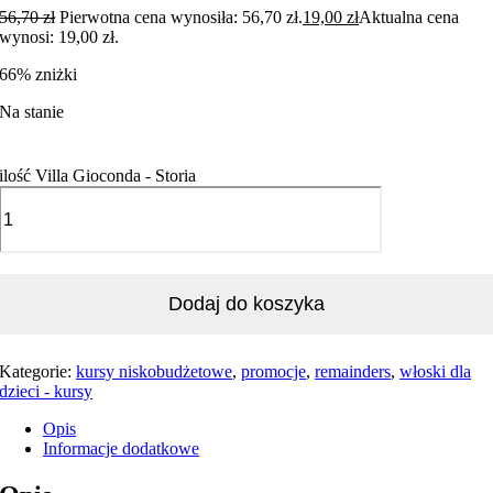
56,70
zł
Pierwotna cena wynosiła: 56,70 zł.
19,00
zł
Aktualna cena
wynosi: 19,00 zł.
66% zniżki
Na stanie
ilość Villa Gioconda - Storia
Dodaj do koszyka
Kategorie:
kursy niskobudżetowe
,
promocje
,
remainders
,
włoski dla
dzieci - kursy
Opis
Informacje dodatkowe