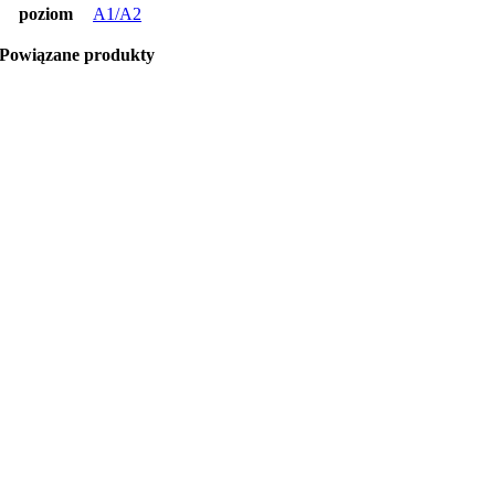
poziom
A1/A2
Powiązane produkty