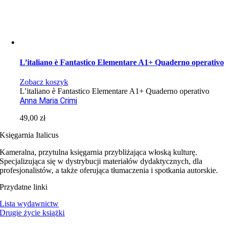
L’italiano è Fantastico Elementare A1+ Quaderno operativo
Zobacz koszyk
L’italiano è Fantastico Elementare A1+ Quaderno operativo
Anna Maria Crimi
49,00
zł
Księgarnia Italicus
Kameralna, przytulna księgarnia przybliżająca włoską kulturę.
Specjalizująca się w dystrybucji materiałów dydaktycznych, dla
profesjonalistów, a także oferująca tłumaczenia i spotkania autorskie.
Przydatne linki
Lista wydawnictw
Drugie życie książki