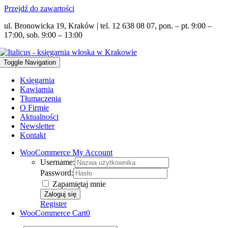
Przejdź do zawartości
ul. Bronowicka 19, Kraków | tel. 12 638 08 07, pon. – pt. 9:00 –
17:00, sob. 9:00 – 13:00
Toggle Navigation
Księgarnia
Kawiarnia
Tłumaczenia
O Firmie
Aktualności
Newsletter
Kontakt
WooCommerce My Account
Username:
Password:
Zapamiętaj mnie
Register
WooCommerce Cart
0