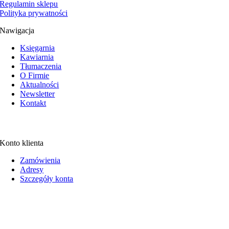
Regulamin sklepu
Polityka prywatności
Nawigacja
Księgarnia
Kawiarnia
Tłumaczenia
O Firmie
Aktualności
Newsletter
Kontakt
Konto klienta
Zamówienia
Adresy
Szczegóły konta