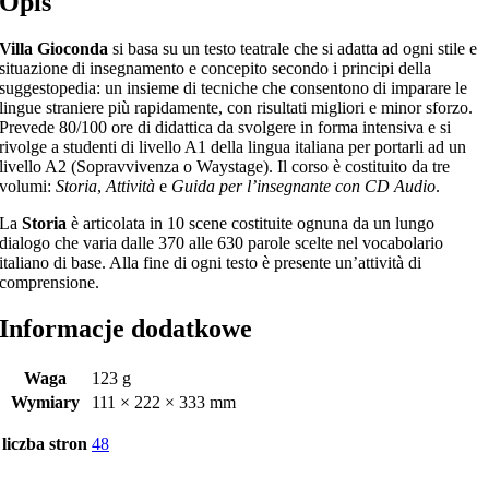
Opis
Villa Gioconda
si basa su un testo teatrale che si adatta ad ogni stile e
situazione di insegnamento e concepito secondo i principi della
suggestopedia: un insieme di tecniche che consentono di imparare le
lingue straniere più rapidamente, con risultati migliori e minor sforzo.
Prevede 80/100 ore di didattica da svolgere in forma intensiva e si
rivolge a studenti di livello A1 della lingua italiana per portarli ad un
livello A2 (Sopravvivenza o Waystage). Il corso è costituito da tre
volumi:
Storia
,
Attività
e
Guida per l’insegnante con CD Audio
.
La
Storia
è articolata in 10 scene costituite ognuna da un lungo
dialogo che varia dalle 370 alle 630 parole scelte nel vocabolario
italiano di base. Alla fine di ogni testo è presente un’attività di
comprensione.
Informacje dodatkowe
Waga
123 g
Wymiary
111 × 222 × 333 mm
liczba stron
48