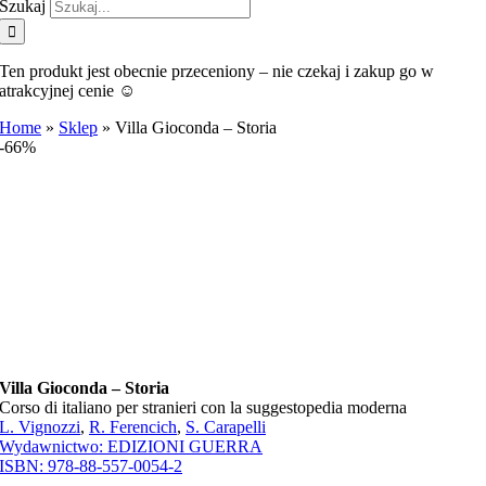
Szukaj
Ten produkt jest obecnie przeceniony – nie czekaj i zakup go w
atrakcyjnej cenie ☺️
Home
»
Sklep
»
Villa Gioconda – Storia
-66%
Villa Gioconda – Storia
Corso di italiano per stranieri con la suggestopedia moderna
L. Vignozzi
,
R. Ferencich
,
S. Carapelli
Wydawnictwo:
EDIZIONI GUERRA
ISBN:
978-88-557-0054-2