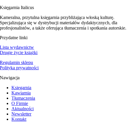
Księgarnia Italicus
Kameralna, przytulna księgarnia przybliżająca włoską kulturę.
Specjalizująca się w dystrybucji materiałów dydaktycznych, dla
profesjonalistów, a także oferująca tłumaczenia i spotkania autorskie.
Przydatne linki
Lista wydawnictw
Drugie życie książki
Regulamin sklepu
Polityka prywatności
Nawigacja
Księgarnia
Kawiarnia
Tłumaczenia
O Firmie
Aktualności
Newsletter
Kontakt