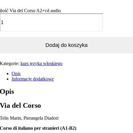
ilość Via del Corso A2+cd audio
Dodaj do koszyka
Kategorie:
kurs języka włoskiego
Opis
Informacje dodatkowe
Opis
Via del Corso
Telis Marin, Pierangela Diadori
Corso di italiano per stranieri (A
1-B2)