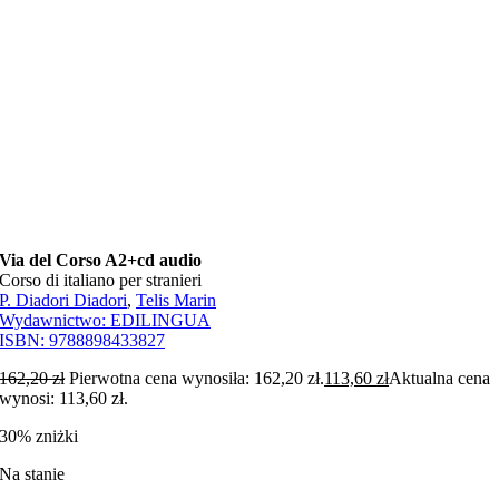
Via del Corso A2+cd audio
Corso di italiano per stranieri
P. Diadori Diadori
,
Telis Marin
Wydawnictwo:
EDILINGUA
ISBN:
9788898433827
162,20
zł
Pierwotna cena wynosiła: 162,20 zł.
113,60
zł
Aktualna cena
wynosi: 113,60 zł.
30% zniżki
Na stanie