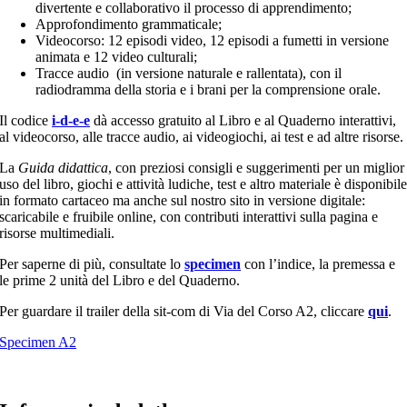
divertente e collaborativo il processo di apprendimento;
Approfondimento grammaticale;
Videocorso: 12 episodi video, 12 episodi a fumetti in versione
animata e 12 video culturali;
Tracce audio (in versione naturale e rallentata), con il
radiodramma della storia e i brani per la comprensione orale.
Il codice
i-d-e-e
dà accesso gratuito al Libro e al Quaderno interattivi,
al videocorso, alle tracce audio, ai videogiochi, ai test e ad altre risorse.
La
Guida didattica
, con preziosi consigli e suggerimenti per un miglior
uso del libro, giochi e attività ludiche, test e altro materiale è disponibil
in formato cartaceo ma anche sul nostro sito in versione digitale:
scaricabile e fruibile online, con contributi interattivi sulla pagina e
risorse multimediali.
Per saperne di più, consultate lo
specimen
con l’indice, la premessa e
le prime 2 unità del Libro e del Quaderno.
Per guardare il trailer della sit-com di Via del Corso A2, cliccare
qui
.
Specimen A2