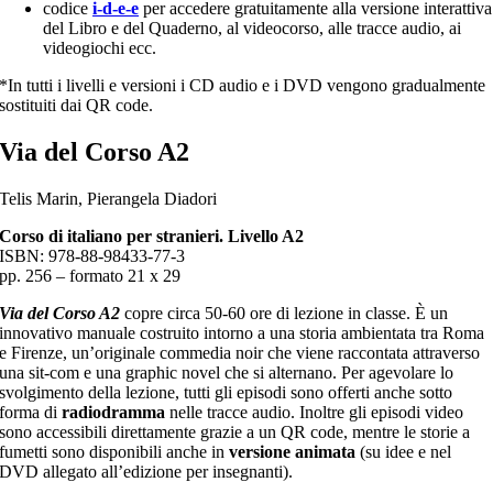
codice
i-d-e-e
per accedere gratuitamente alla versione interattiva
del Libro e del Quaderno, al videocorso, alle tracce audio, ai
videogiochi ecc.
*In tutti i livelli e versioni i CD audio e i DVD vengono gradualmente
sostituiti dai QR code.
Via del Corso A2
Telis Marin, Pierangela Diadori
Corso di italiano per stranieri. Livello A2
ISBN: 978-88-98433-77-3
pp. 256 – formato 21 x 29
Via del Corso A2
copre circa 50-60 ore di lezione in classe. È un
innovativo manuale costruito intorno a una storia ambientata tra Roma
e Firenze, un’originale commedia noir che viene raccontata attraverso
una sit-com e una graphic novel che si alternano. Per agevolare lo
svolgimento della lezione, tutti gli episodi sono offerti anche sotto
forma di
radiodramma
nelle tracce audio. Inoltre gli episodi video
sono accessibili direttamente grazie a un QR code, mentre le storie a
fumetti sono disponibili anche in
versione animata
(su idee e nel
DVD allegato all’edizione per insegnanti).