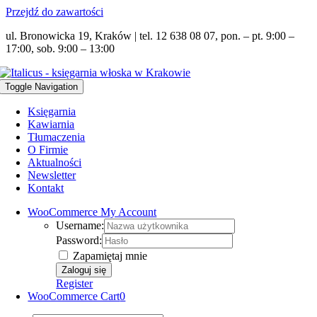
Przejdź do zawartości
ul. Bronowicka 19, Kraków | tel. 12 638 08 07, pon. – pt. 9:00 –
17:00, sob. 9:00 – 13:00
Toggle Navigation
Księgarnia
Kawiarnia
Tłumaczenia
O Firmie
Aktualności
Newsletter
Kontakt
WooCommerce My Account
Username:
Password:
Zapamiętaj mnie
Register
WooCommerce Cart
0