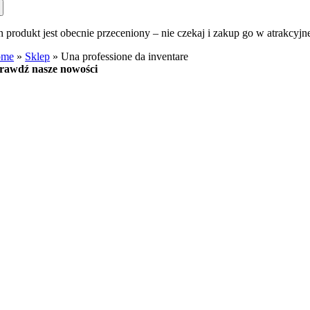
n produkt jest obecnie przeceniony – nie czekaj i zakup go w atrakcyjn
ome
»
Sklep
»
Una professione da inventare
rawdź nasze nowości