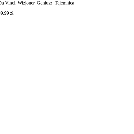
Da Vinci. Wizjoner. Geniusz. Tajemnica
99,99
zł