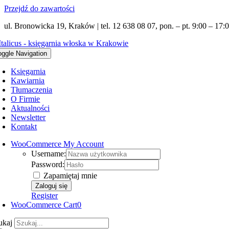
Przejdź do zawartości
ul. Bronowicka 19, Kraków | tel. 12 638 08 07, pon. – pt. 9:00 – 17:0
oggle Navigation
Księgarnia
Kawiarnia
Tłumaczenia
O Firmie
Aktualności
Newsletter
Kontakt
WooCommerce My Account
Username:
Password:
Zapamiętaj mnie
Register
WooCommerce Cart
0
ukaj