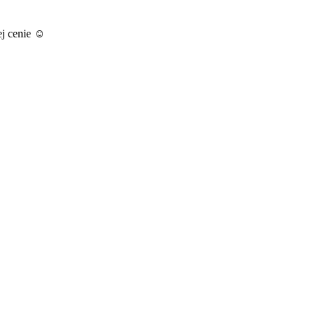
ej cenie ☺️