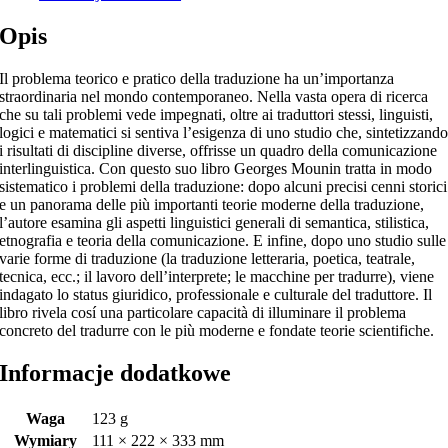
Opis
Il problema teorico e pratico della traduzione ha un’importanza
straordinaria nel mondo contemporaneo. Nella vasta opera di ricerca
che su tali problemi vede impegnati, oltre ai traduttori stessi, linguisti,
logici e matematici si sentiva l’esigenza di uno studio che, sintetizzand
i risultati di discipline diverse, offrisse un quadro della comunicazione
interlinguistica. Con questo suo libro Georges Mounin tratta in modo
sistematico i problemi della traduzione: dopo alcuni precisi cenni storici
e un panorama delle più importanti teorie moderne della traduzione,
l’autore esamina gli aspetti linguistici generali di semantica, stilistica,
etnografia e teoria della comunicazione. E infine, dopo uno studio sulle
varie forme di traduzione (la traduzione letteraria, poetica, teatrale,
tecnica, ecc.; il lavoro dell’interprete; le macchine per tradurre), viene
indagato lo status giuridico, professionale e culturale del traduttore. Il
libro rivela cosí una particolare capacità di illuminare il problema
concreto del tradurre con le più moderne e fondate teorie scientifiche.
Informacje dodatkowe
Waga
123 g
Wymiary
111 × 222 × 333 mm