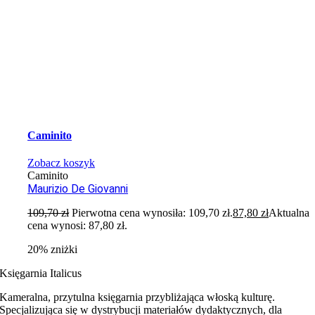
Caminito
Zobacz koszyk
Caminito
Maurizio De Giovanni
109,70
zł
Pierwotna cena wynosiła: 109,70 zł.
87,80
zł
Aktualna
cena wynosi: 87,80 zł.
20% zniżki
Księgarnia Italicus
Kameralna, przytulna księgarnia przybliżająca włoską kulturę.
Specjalizująca się w dystrybucji materiałów dydaktycznych, dla