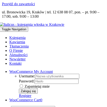
Przejdź do zawartości
ul. Bronowicka 19, Kraków | tel. 12 638 08 07, pon. – pt. 9:00 –
17:00, sob. 9:00 – 13:00
Toggle Navigation
Księgarnia
Kawiarnia
Tłumaczenia
O Firmie
Aktualności
Newsletter
Kontakt
WooCommerce My Account
Username:
Password:
Zapamiętaj mnie
Register
WooCommerce Cart
0