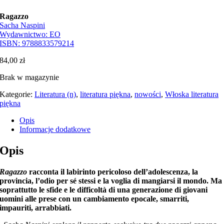
Ragazzo
Sacha Naspini
Wydawnictwo:
EO
ISBN:
9788833579214
84,00
zł
Brak w magazynie
Kategorie:
Literatura (n)
,
literatura piękna
,
nowości
,
Włoska literatura
piękna
Opis
Informacje dodatkowe
Opis
Ragazzo
racconta il labirinto pericoloso dell’adolescenza, la
provincia, l’odio per sé stessi e la voglia di mangiarsi il mondo. Ma
soprattutto le sfide e le difficoltà di una generazione di giovani
uomini alle prese con un cambiamento epocale, smarriti,
impauriti, arrabbiati.