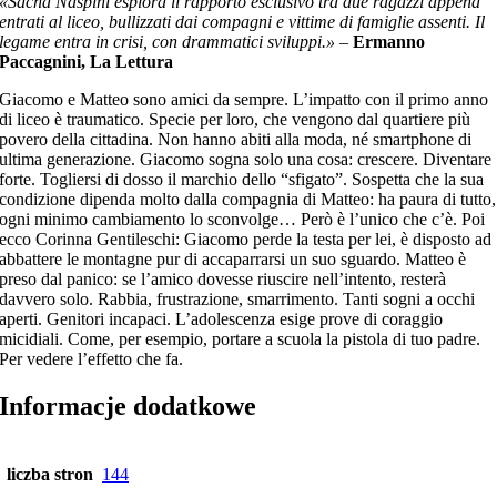
«Sacha Naspini esplora il rapporto esclusivo tra due ragazzi appena
entrati al liceo, bullizzati dai compagni e vittime di famiglie assenti. Il
legame entra in crisi, con drammatici sviluppi.»
–
Ermanno
Paccagnini, La Lettura
Giacomo e Matteo sono amici da sempre. L’impatto con il primo anno
di liceo è traumatico. Specie per loro, che vengono dal quartiere più
povero della cittadina. Non hanno abiti alla moda, né smartphone di
ultima generazione. Giacomo sogna solo una cosa: crescere. Diventare
forte. Togliersi di dosso il marchio dello “sfigato”. Sospetta che la sua
condizione dipenda molto dalla compagnia di Matteo: ha paura di tutto,
ogni minimo cambiamento lo sconvolge… Però è l’unico che c’è. Poi
ecco Corinna Gentileschi: Giacomo perde la testa per lei, è disposto ad
abbattere le montagne pur di accaparrarsi un suo sguardo. Matteo è
preso dal panico: se l’amico dovesse riuscire nell’intento, resterà
davvero solo. Rabbia, frustrazione, smarrimento. Tanti sogni a occhi
aperti. Genitori incapaci. L’adolescenza esige prove di coraggio
micidiali. Come, per esempio, portare a scuola la pistola di tuo padre.
Per vedere l’effetto che fa.
Informacje dodatkowe
liczba stron
144