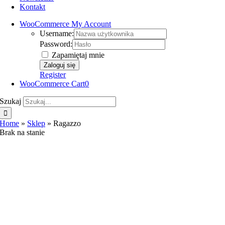
Kontakt
WooCommerce My Account
Username:
Password:
Zapamiętaj mnie
Register
WooCommerce Cart
0
Szukaj
Home
»
Sklep
»
Ragazzo
Brak na stanie