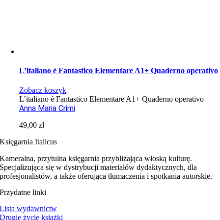
L’italiano è Fantastico Elementare A1+ Quaderno operativo
Zobacz koszyk
L’italiano è Fantastico Elementare A1+ Quaderno operativo
Anna Maria Crimi
49,00
zł
Księgarnia Italicus
Kameralna, przytulna księgarnia przybliżająca włoską kulturę.
Specjalizująca się w dystrybucji materiałów dydaktycznych, dla
profesjonalistów, a także oferująca tłumaczenia i spotkania autorskie.
Przydatne linki
Lista wydawnictw
Drugie życie książki