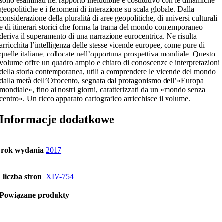
sono esaminati nel rapporto ineludibile e costitutivo con le dinamiche
geopolitiche e i fenomeni di interazione su scala globale. Dalla
considerazione della pluralità di aree geopolitiche, di universi culturali
e di itinerari storici che forma la trama del mondo contemporaneo
deriva il superamento di una narrazione eurocentrica. Ne risulta
arricchita l’intelligenza delle stesse vicende europee, come pure di
quelle italiane, collocate nell’opportuna prospettiva mondiale. Questo
volume offre un quadro ampio e chiaro di conoscenze e interpretazioni
della storia contemporanea, utili a comprendere le vicende del mondo
dalla metà dell’Ottocento, segnata dal protagonismo dell’«Europa
mondiale», fino ai nostri giorni, caratterizzati da un «mondo senza
centro». Un ricco apparato cartografico arricchisce il volume.
Informacje dodatkowe
rok wydania
2017
liczba stron
XIV-754
Powiązane produkty