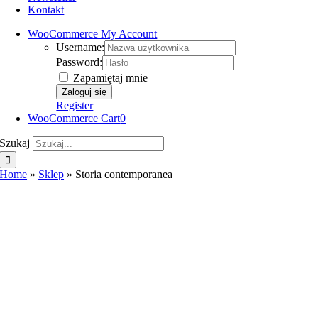
Kontakt
WooCommerce My Account
Username:
Password:
Zapamiętaj mnie
Register
WooCommerce Cart
0
Szukaj
Home
»
Sklep
»
Storia contemporanea