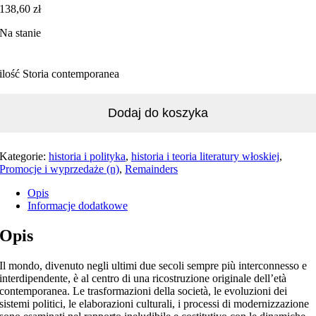
138,60
zł
Na stanie
ilość Storia contemporanea
Dodaj do koszyka
Kategorie:
historia i polityka
,
historia i teoria literatury włoskiej
,
Promocje i wyprzedaże (n)
,
Remainders
Opis
Informacje dodatkowe
Opis
Il mondo, divenuto negli ultimi due secoli sempre più interconnesso e
interdipendente, è al centro di una ricostruzione originale dell’età
contemporanea. Le trasformazioni della società, le evoluzioni dei
sistemi politici, le elaborazioni culturali, i processi di modernizzazione