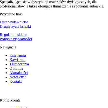
Specjalizująca się w dystrybucji materiałów dydaktycznych, dla
profesjonalistów, a także oferująca tłumaczenia i spotkania autorskie.
Przydatne linki
Lista wydawnictw
Drugie życie książki
Regulamin sklepu
Polityka prywatności
Nawigacja
Księgarnia
Kawiarnia
Tłumaczenia
O Firmie
Aktualności
Newsletter
Kontakt
Konto klienta