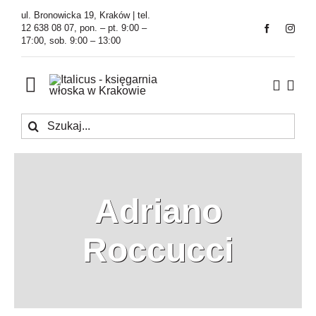
Przejdź
ul. Bronowicka 19, Kraków | tel.
do
12 638 08 07, pon. – pt. 9:00 –
17:00, sob. 9:00 – 13:00
zawartości
Toggle
Navigation
Szukaj
Księgarnia
Kawiarnia
Adriano
Tłumaczenia
Roccucci
O Firmie
Aktualności