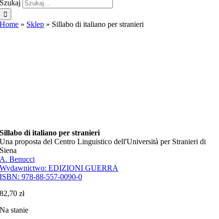
Szukaj
Home
»
Sklep
»
Sillabo di italiano per stranieri
Sillabo di italiano per stranieri
Una proposta del Centro Linguistico dell'Università per Stranieri di
Siena
A. Benucci
Wydawnictwo:
EDIZIONI GUERRA
ISBN:
978-88-557-0090-0
82,70
zł
Na stanie