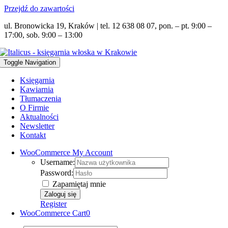
Przejdź do zawartości
ul. Bronowicka 19, Kraków | tel. 12 638 08 07, pon. – pt. 9:00 –
17:00, sob. 9:00 – 13:00
Toggle Navigation
Księgarnia
Kawiarnia
Tłumaczenia
O Firmie
Aktualności
Newsletter
Kontakt
WooCommerce My Account
Username:
Password:
Zapamiętaj mnie
Register
WooCommerce Cart
0