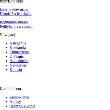
Przydatne linki
Lista wydawnictw
Drugie życie książki
Regulamin sklepu
Polityka prywatności
Nawigacja
Księgarnia
Kawiarnia
Tłumaczenia
O Firmie
Aktualności
Newsletter
Kontakt
Konto klienta
Zamówienia
Adresy
Szczegóły konta