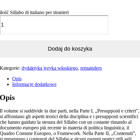
ilość Sillabo di italiano per stranieri
Dodaj do koszyka
Kategorie:
dydaktyka języka włoskiego
,
remainders
Opis
Informacje dodatkowe
Opis
Il volume si suddivide in due parti, nella Parte I, „Presupposti e criteri”,
si affrontano gli aspetti teorici della disciplina e i presupposti scientifici
che hanno guidato la stesura del Sillabo con un costante rimando al
documento europeo più recente in materia di politica linguistica, il
Quadro Comune Europeo, o Framework. Nella Parte II, „Contenuti”,
si presentano i contenuti del Sillabo e alcuni esempi pratici utili agli