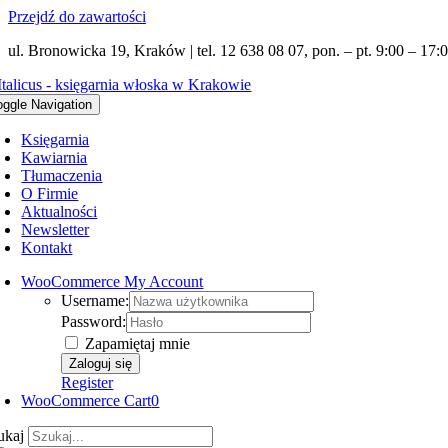
Przejdź do zawartości
ul. Bronowicka 19, Kraków | tel. 12 638 08 07, pon. – pt. 9:00 – 17:0
oggle Navigation
Księgarnia
Kawiarnia
Tłumaczenia
O Firmie
Aktualności
Newsletter
Kontakt
WooCommerce My Account
Username:
Password:
Zapamiętaj mnie
Register
WooCommerce Cart
0
ukaj