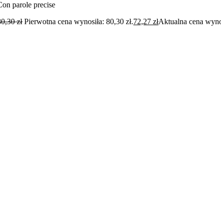
Con parole precise
80,30
zł
Pierwotna cena wynosiła: 80,30 zł.
72,27
zł
Aktualna cena wynos