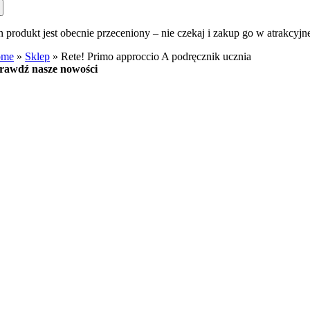
n produkt jest obecnie przeceniony – nie czekaj i zakup go w atrakcyjn
ome
»
Sklep
»
Rete! Primo approccio A podręcznik ucznia
rawdź nasze nowości