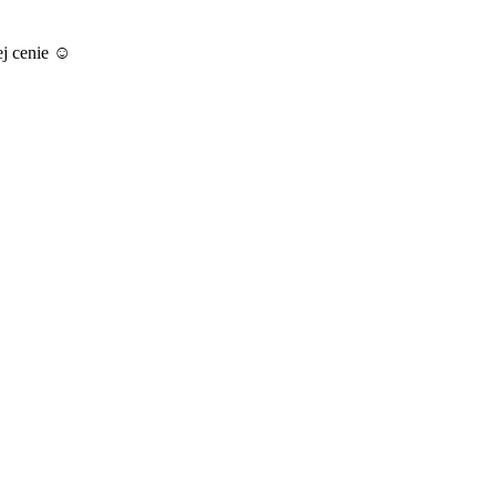
ej cenie ☺️