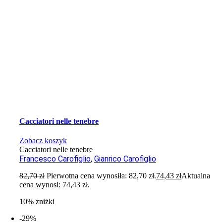
Cacciatori nelle tenebre
Zobacz koszyk
Cacciatori nelle tenebre
Francesco Carofiglio
,
Gianrico Carofiglio
82,70
zł
Pierwotna cena wynosiła: 82,70 zł.
74,43
zł
Aktualna
cena wynosi: 74,43 zł.
10% zniżki
-29%