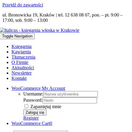
Przejdź do zawartości
ul. Bronowicka 19, Kraków | tel. 12 638 08 07, pon. – pt. 9:00 –
17:00, sob. 9:00 – 13:00
Toggle Navigation
Księgarnia
Kawiarnia
Tłumaczenia
O Firmie
Aktualności
Newsletter
Kontakt
WooCommerce My Account
Username:
Password:
Zapamiętaj mnie
Register
WooCommerce Cart
0