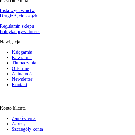
Przydatne linki
Lista wydawnictw
Drugie życie książki
Regulamin sklepu
Polityka prywatności
Nawigacja
Księgarnia
Kawiarnia
Tłumaczenia
O Firmie
Aktualności
Newsletter
Kontakt
Konto klienta
Zamówienia
Adresy
Szczegóły konta