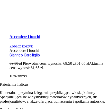
Accendere i fuochi
Zobacz koszyk
Accendere i fuochi
Gianrico Carofiglio
68,50
zł
Pierwotna cena wynosiła: 68,50 zł.
61,65
zł
Aktualna
cena wynosi: 61,65 zł.
10% zniżki
Księgarnia Italicus
Kameralna, przytulna księgarnia przybliżająca włoską kulturę.
Specjalizująca się w dystrybucji materiałów dydaktycznych, dla
profesjonalistów, a także oferująca tłumaczenia i spotkania autorskie.