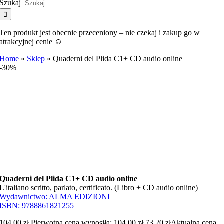
Szukaj
Ten produkt jest obecnie przeceniony – nie czekaj i zakup go w
atrakcyjnej cenie ☺️
Home
»
Sklep
»
Quaderni del Plida C1+ CD audio online
-30%
Quaderni del Plida C1+ CD audio online
L'italiano scritto, parlato, certificato. (Libro + CD audio online)
Wydawnictwo:
ALMA EDIZIONI
ISBN:
9788861821255
104,00
zł
Pierwotna cena wynosiła: 104,00 zł.
73,20
zł
Aktualna cena