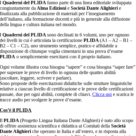
I
Quaderni del PLIDA
fanno parte di una linea editoriale sviluppata
congiuntamente da
Alma Edizioni
e
Società Dante Alighieri
e
finalizzata alla pubblicazione di materiali per l’insegnamento
dell’italiano, alla formazione docenti e più in generale alla diffusione
della lingua e cultura italiana nel mondo.
I
Quaderni del PLIDA
sono declinati in 6 volumi, uno per ognuno
dei livelli in cui è articolata la certificazione
PLIDA
(A1 – A2 – B1 –
B2 – C1 – C2), uno strumento semplice, pratico e affidabile a
disposizione di chiunque voglia cimentarsi in una prova d’esame
PLIDA
o semplicemente esercitarsi con il proprio italiano.
Ogni volume illustra cosa bisogna “sapere” e cosa bisogna “saper fare”
per superare le prove di livello in ognuna delle quattro abilità
(ascoltare, leggere, scrivere e parlare).
Sono proposte delle esercitazioni didattiche sulle strutture linguistiche
relative a ciascun livello di certificazione e le prove delle certificazioni
passate, due per ogni abilità, complete di chiavi.
Clicca qui
e scarica le
tracce audio per svolgere le prove d’esame.
Cos’è il PLIDA
Il
PLIDA
(Progetto Lingua Italiana Dante Alighieri) è nato allo scopo
di offrire assistenza scientifica e didattica ai Comitati della
Società
Dante Alighieri
che operano in Italia e all’estero, e in risposta alla