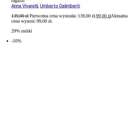
ragazzi
Anna Vivarelli
,
Umberto Galimberti
139,00
zł
Pierwotna cena wynosiła: 139,00 zł.
99,00
zł
Aktualna
cena wynosi: 99,00 zł.
29% zniżki
-10%