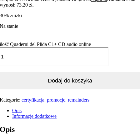
wynosi: 73,20 zł.
30% zniżki
Na stanie
ilość Quaderni del Plida C1+ CD audio online
Dodaj do koszyka
Kategorie:
certyfikacja
,
promocje
,
remainders
Opis
Informacje dodatkowe
Opis