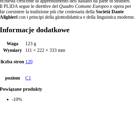
richiesta crescente di apprendimento dell’italiano da parte di stranieri.
Il PLIDA segue le direttive del
Quadro Comune Europeo
e opera per
far coesistere la tradizione più che centenaria della
Società Dante
Alighieri
con i principi della glottodidattica
e della linguistica moderne
Informacje dodatkowe
Waga
123 g
Wymiary
111 × 222 × 333 mm
liczba stron
120
poziom
C1
Powiązane produkty
-10%