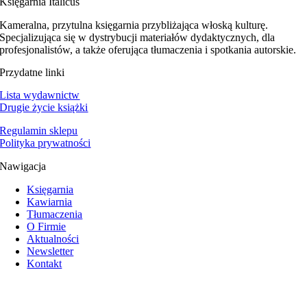
Księgarnia Italicus
Kameralna, przytulna księgarnia przybliżająca włoską kulturę.
Specjalizująca się w dystrybucji materiałów dydaktycznych, dla
profesjonalistów, a także oferująca tłumaczenia i spotkania autorskie.
Przydatne linki
Lista wydawnictw
Drugie życie książki
Regulamin sklepu
Polityka prywatności
Nawigacja
Księgarnia
Kawiarnia
Tłumaczenia
O Firmie
Aktualności
Newsletter
Kontakt