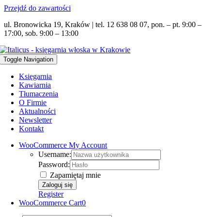
Przejdź do zawartości
ul. Bronowicka 19, Kraków | tel. 12 638 08 07, pon. – pt. 9:00 –
17:00, sob. 9:00 – 13:00
Toggle Navigation
Księgarnia
Kawiarnia
Tłumaczenia
O Firmie
Aktualności
Newsletter
Kontakt
WooCommerce My Account
Username:
Password:
Zapamiętaj mnie
Register
WooCommerce Cart
0