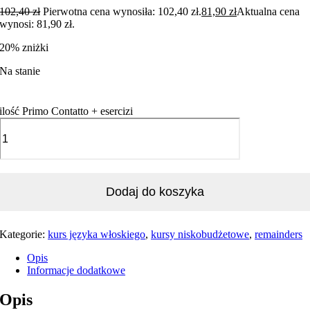
102,40
zł
Pierwotna cena wynosiła: 102,40 zł.
81,90
zł
Aktualna cena
wynosi: 81,90 zł.
20% zniżki
Na stanie
ilość Primo Contatto + esercizi
Dodaj do koszyka
Kategorie:
kurs języka włoskiego
,
kursy niskobudżetowe
,
remainders
Opis
Informacje dodatkowe
Opis