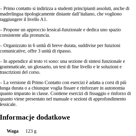
– Primo contatto si indirizza a studenti principianti assoluti, anche di
madrelingua tipologicamente distante dall’italiano, che vogliono
raggiungere il livello A1.
– Propone un approccio lessical-funzionale e dedica uno spazio
consistente alla pronuncia.
– Organizzato in 6 unità di breve durata, suddivise per funzioni
comunicative, offre 3 unità di ripasso.
– In appendice al testo vi sono: una sezione di sintesi funzionale e
grammaticale, un glossario, un test di fine livello e le soluzioni e
trascrizioni del corso.
– La versione di Primo Contatto con esercizi è adatta a corsi di più
lunga durata o a chiunque voglia fissare e rinforzare in autonomia
quanto imparato in classe. Contiene esercizi di fissaggio e rinforzo di
quanto viene presentato nel manuale e sezioni di approfondimento
lessicale.
Informacje dodatkowe
Waga
123 g