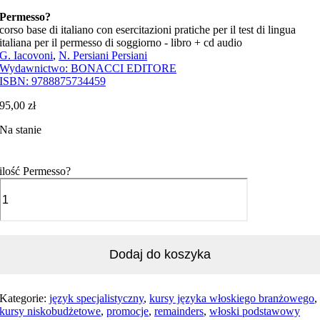
Permesso?
corso base di italiano con esercitazioni pratiche per il test di lingua
italiana per il permesso di soggiorno - libro + cd audio
G. Iacovoni
,
N. Persiani Persiani
Wydawnictwo:
BONACCI EDITORE
ISBN:
9788875734459
95,00
zł
Na stanie
ilość Permesso?
Dodaj do koszyka
Kategorie:
język specjalistyczny
,
kursy języka włoskiego branżowego
,
kursy niskobudżetowe
,
promocje
,
remainders
,
włoski podstawowy