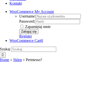
Kontakt
WooCommerce My Account
Username:
Password:
Zapamiętaj mnie
Register
WooCommerce Cart
0
Szukaj
Home
»
Sklep
»
Permesso?