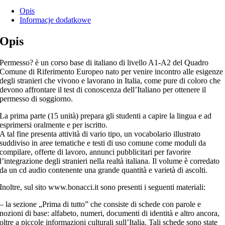
Opis
Informacje dodatkowe
Opis
Permesso? è un corso base di italiano di livello A1-A2 del Quadro
Comune di Riferimento Europeo nato per venire incontro alle esigenze
degli stranieri che vivono e lavorano in Italia, come pure di coloro che
devono affrontare il test di conoscenza dell’Italiano per ottenere il
permesso di soggiorno.
La prima parte (15 unità) prepara gli studenti a capire la lingua e ad
esprimersi oralmente e per iscritto.
A tal fine presenta attività di vario tipo, un vocabolario illustrato
suddiviso in aree tematiche e testi di uso comune come moduli da
compilare, offerte di lavoro, annunci pubblicitari per favorire
l’integrazione degli stranieri nella realtà italiana. Il volume è corredato
da un cd audio contenente una grande quantità e varietà di ascolti.
Inoltre, sul sito www.bonacci.it sono presenti i seguenti materiali:
– la sezione „Prima di tutto” che consiste di schede con parole e
nozioni di base: alfabeto, numeri, documenti di identità e altro ancora,
oltre a piccole informazioni culturali sull’Italia. Tali schede sono state