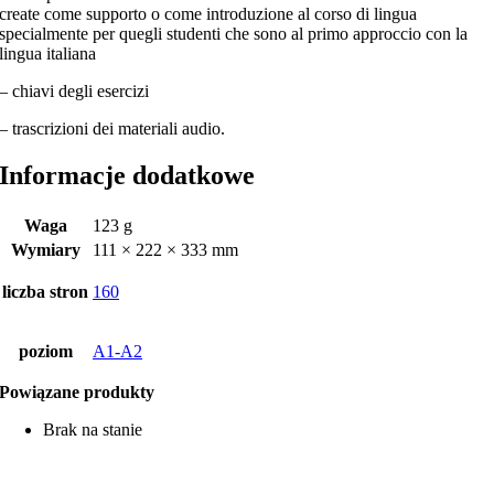
create come supporto o come introduzione al corso di lingua
specialmente per quegli studenti che sono al primo approccio con la
lingua italiana
– chiavi degli esercizi
– trascrizioni dei materiali audio.
Informacje dodatkowe
Waga
123 g
Wymiary
111 × 222 × 333 mm
liczba stron
160
poziom
A1-A2
Powiązane produkty
Brak na stanie