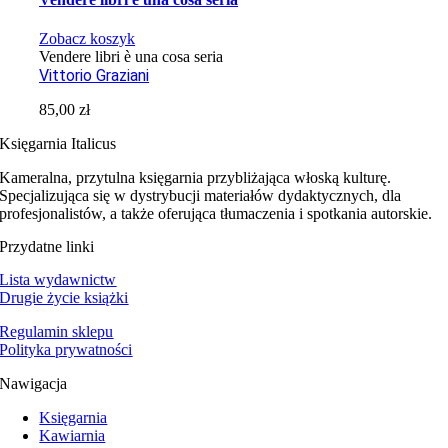
Zobacz koszyk
Vendere libri è una cosa seria
Vittorio Graziani
85,00
zł
Księgarnia Italicus
Kameralna, przytulna księgarnia przybliżająca włoską kulturę.
Specjalizująca się w dystrybucji materiałów dydaktycznych, dla
profesjonalistów, a także oferująca tłumaczenia i spotkania autorskie.
Przydatne linki
Lista wydawnictw
Drugie życie książki
Regulamin sklepu
Polityka prywatności
Nawigacja
Księgarnia
Kawiarnia