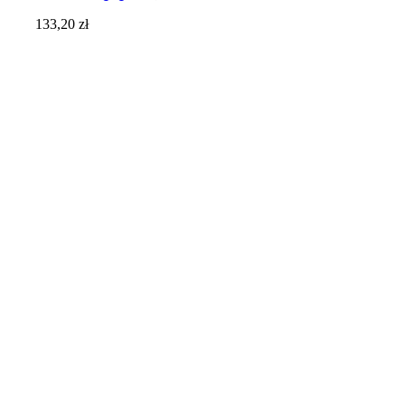
133,20
zł