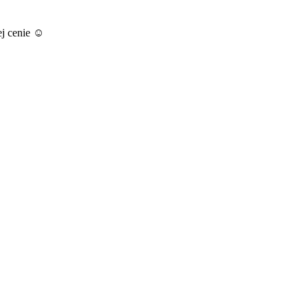
ej cenie ☺️