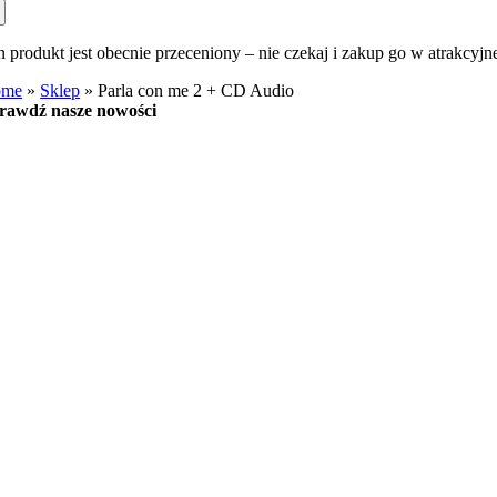
n produkt jest obecnie przeceniony – nie czekaj i zakup go w atrakcyjn
ome
»
Sklep
»
Parla con me 2 + CD Audio
rawdź nasze nowości