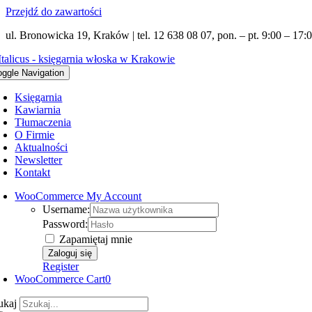
Przejdź do zawartości
ul. Bronowicka 19, Kraków | tel. 12 638 08 07, pon. – pt. 9:00 – 17:0
oggle Navigation
Księgarnia
Kawiarnia
Tłumaczenia
O Firmie
Aktualności
Newsletter
Kontakt
WooCommerce My Account
Username:
Password:
Zapamiętaj mnie
Register
WooCommerce Cart
0
ukaj