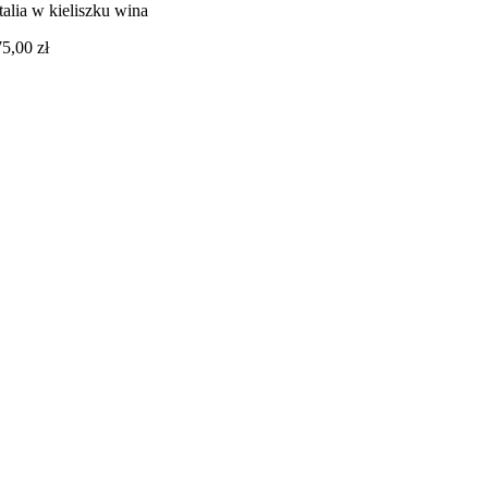
Italia w kieliszku wina
75,00
zł